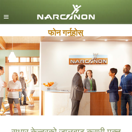
English
Dansk
फोन गर्नुहोस्
Deutsch
Ελληνικά (Greek)
Español
Français
Hebrew
Magyar
Italiano
日本語 (Japanese)
Macedonian
Nederlands
सुधार केन्द्रको जालबाट कसरी मुक्त