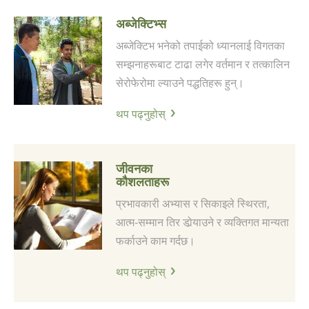
अब्जेक्टिभ्स
अब्जेक्टिभ भनेको तपाईको ध्यानलाई विगतका
सम्झनाहरूबाट टाढा लगेर वर्तमान र तत्कालिन
सेरोफेरोमा ल्याउने पद्धतिहरू हुन्।
थप पढ्नुहोस्
जीवनका
कौशलताहरू
प्रभावकारी अभ्यास र सिकाइले स्थिरता,
आत्म‑सम्मान तिर डोर्‍याउने र व्यक्तिगत मान्यता
फर्काउने काम गर्दछ।
थप पढ्नुहोस्