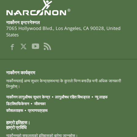
®
नार्कोनन इन्टरनेश्नल
7065 Hollywood Blvd.
,
Los Angeles
,
CA
90028
,
United
States
नार्कोनन कार्यक्रम
नार्कोननलाई अन्य सुधार केन्द्रहरूभन्दा के कुराले भिन्न बनाउँछ भनी अधिक जानकारी
लिनुहोस्।
नार्कोनन लागुऔषध सुधार केन्द्र
लागुऔषध रहित विथड्रल
न्यु लाइफ
डिटक्सिफिकेसन
जीवनका
कौशलताहरू
प्रमाणपत्रहरू
हाम्रो इतिहास।
हाम्रो ‍प्रविधि
नार्कोननको सफलताको इतिहासको बारेमा जान्नुहोस्।