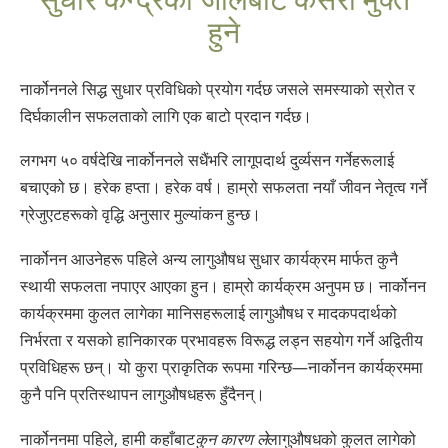
Norsk
हुने
Portuguès
Русский (Russian)
नार्कोननले सिद्ध सुधार प्रविधिको प्रयोग गर्दछ जसले समस्याको स्रोत र
दिर्घकालीन सफलताको लागि एक बाटो प्रदान गर्दछ।
Svenska
繁體中文 (Chinese)
लगभग ५० वर्षदेखि नार्कोननले सधैंभरि लागूपदार्थ दुर्व्यसन गर्नेहरूलाई
बचाएको छ। हरेक हप्ता। हरेक वर्ष। हाम्रो सफलता नयाँ जीवन नेतृत्व गर्ने
Arabic
ग्रेजुएटहरूको वृद्धि अनुसार मुल्यांकन हुन्छ।
Nepali
नार्कोनन आउनेहरू पहिले अन्य लागुऔषध सुधार कार्यक्रम मार्फत कुनै
Ukrainian
स्थायी सफलता नपाएर आएका हुन। हाम्रो कार्यक्रम अनुपम छ। नार्कोनन
Czech
कार्यक्रममा कुलत लागेका मानिसहरूलाई लागुऔषध र मादकपदार्थको
Turkish
निर्भरता र यसको हानिकारक प्रभावहरू विरूद्ध लड्न सहयोग गर्ने अद्वितीय
प्रविधिहरू छन्। यो कुरा प्राकृतिक रूपमा गरिन्छ—नार्कोनन कार्यक्रममा
सबै क्षेत्र /भाषा
कुनै पनि प्रतिस्थापन लागुऔषधहरू हुँदैनन्।
नार्कोननमा पहिले, हामी कहाँबाट
कुन कारण ले
लागुऔषधको कुलत लागेको