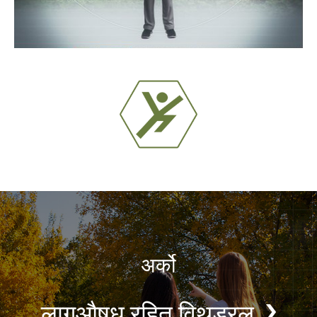
अर्को
लागुऔषध रहित विथड्रल