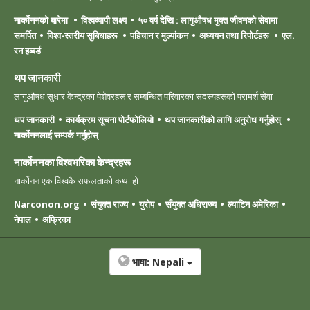
नार्कोननको बारेमा
विश्वव्यापी लक्ष्य
५० वर्ष देखि : लागुऔषध मुक्त जीवनको सेवामा
समर्पित
विश्व-स्तरीय सुबिधाहरू
पहिचान र मुल्यांकन
अध्ययन तथा रिपोर्टहरू
एल.
रन हब्बर्ड
थप जानकारी
लागुऔषध सुधार केन्द्रका पेशेवरहरू र सम्बन्धित परिवारका सदस्यहरूको परामर्श सेवा
थप जानकारी
कार्यक्रम सूचना पोर्टफोलियो
थप जानकारीको लागि अनुरोध गर्नुहोस्
नार्कोननलाई सम्पर्क गर्नुहोस्
नार्कोननका विश्वभरिका केन्द्रहरू
नार्कोनन एक विश्वकै सफलताको कथा हो
Narconon.org
संयुक्त राज्य
युरोप
सँयुक्त अधिराज्य
ल्याटिन अमेरिका
नेपाल
अफ्रिका
भाषा:
Nepali