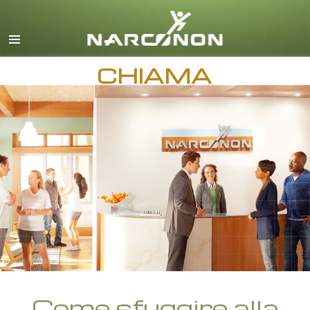
inglese
danese
CHIAMA
tedesco
greco
spagnolo
francese
ebraico
ungherese
italiano
giapponese
macedone
olandese
Come sfuggire alla