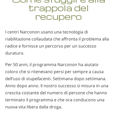
norvegese
trappola del
portoghese
recupero
russo
svedese
I centri Narconon usano una tecnologia di
riabilitazione collaudata che affronta il problema alla
cinese
radice e fornisce un percorso per un successo
arabo
duraturo.
nepalese
Per 50 anni, il programma Narconon ha aiutato
ucraino
coloro che si ritenevano persi per sempre a causa
croato
dell’uso di stupefacenti. Settimana dopo settimana.
Anno dopo anno. Il nostro successo si misura in una
turco
crescita costante del numero di persone che hanno
Tutte le zone/lingue
terminato il programma e che ora conducono una
nuova vita libera dalla droga.