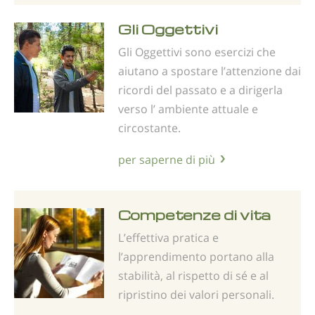
Gli Oggettivi
Gli Oggettivi sono esercizi che
aiutano a spostare l’attenzione dai
ricordi del passato e a dirigerla
verso l’ ambiente attuale e
circostante.
per saperne di più
Competenze di vita
L’effettiva pratica e
l’apprendimento portano alla
stabilità, al rispetto di sé e al
ripristino dei valori personali.