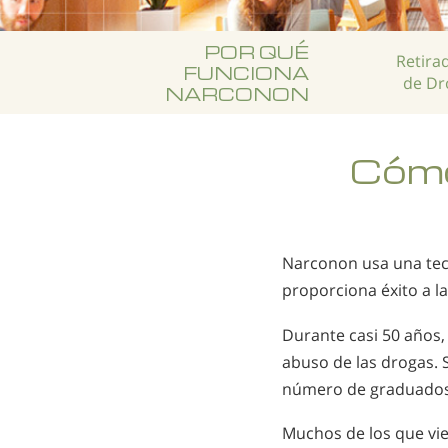
POR QUÉ
Retira
FUNCIONA
de Dr
NARCONON
Cómo
Narconon usa una tecn
proporciona éxito a la
Durante casi 50 años,
abuso de las drogas. 
número de graduados 
Muchos de los que vi