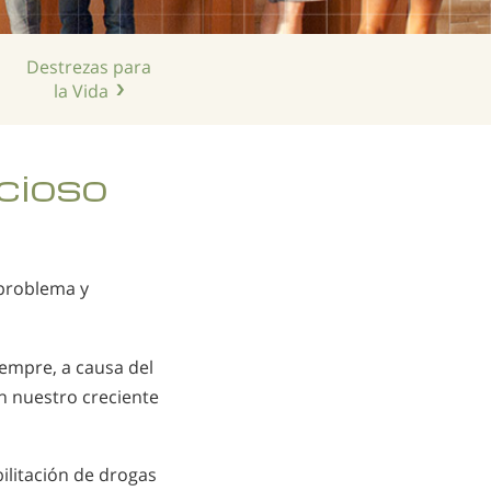
Holandés
Noruego
Destrezas para
Portugués
la Vida
Ruso
Sueco
cioso
Chino
Árabe
Nepalí
 problema y
Ucraniano
Croata
empre, a causa del
n nuestro creciente
Turco
Todas las Regiones/Idiomas
litación de drogas