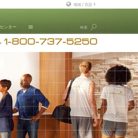
地域 / 言語
英語
･センター
検索
デンマーク語
1-800-737-5250
ドイツ語
ニュース
い
ギリシャ語
ブログ
スペイン語（ラテン）
L. ロン ハバード
フランス語
ヘブライ語
マジャール語
イタリア語
日本語
マケドニア語