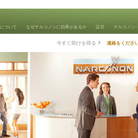
について
なぜナルコノンに効果があるか
証言
ナルコノン
今すぐ助けを得る
連絡をくださ