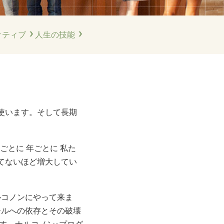
オランダ語
ノルウェー語
クティブ
人生の技能
ポルトガル語
ロシア語
スウェーデン語
中国語（繁体字）
アラビア語
使います。そして長期
ネパール語
ウクライナ語
ごとに 年ごとに 私た
てないほど増大してい
クロアチア語
トルコ語
ルコノンにやって来ま
すべての地域/言語
ールへの依存とその破壊