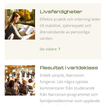
Livsfärdigheter
Effektiv praktik och inlärning leder
till stabilitet, självrespekt och
återvändande av personliga
värden.
läs vidare
Resultat i världsklass
Enkelt utryckt, Narconon
fungerar. Läs några typiska
kommentarer från studerande
från Narconon-programmet och
familjemedlemmar som upplevde