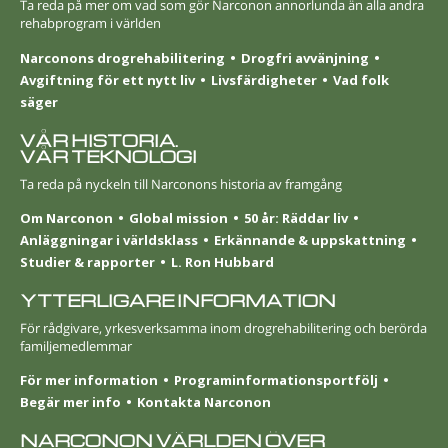
Ta reda på mer om vad som gör Narconon annorlunda än alla andra
rehabprogram i världen
Narconons drogrehabilitering
Drogfri avvänjning
Avgiftning för ett nytt liv
Livsfärdigheter
Vad folk
säger
VÅR HISTORIA.
VÅR TEKNOLOGI
Ta reda på nyckeln till Narconons historia av framgång
Om Narconon
Global mission
50 år: Räddar liv
Anläggningar i världsklass
Erkännande & uppskattning
Studier & rapporter
L. Ron Hubbard
YTTERLIGARE INFORMATION
För rådgivare, yrkesverksamma inom drogrehabilitering och berörda
familjemedlemmar
För mer information
Programinformationsportfölj
Begär mer info
Kontakta Narconon
NARCONON VÄRLDEN ÖVER