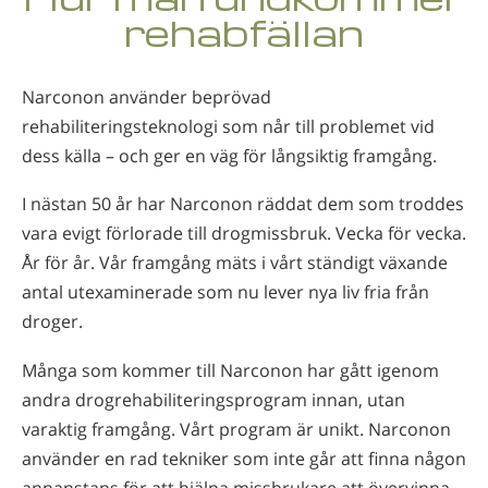
Norsk
rehabfällan
Portuguès
Ryska
Narconon använder beprövad
rehabiliteringsteknologi som når till problemet vid
Svenska
dess källa – och ger en väg för långsiktig framgång.
Kinesiska
I nästan 50 år har Narconon räddat dem som troddes
Arabiska
vara evigt förlorade till drogmissbruk. Vecka för vecka.
Nepali
År för år. Vår framgång mäts i vårt ständigt växande
Ukrainska
antal utexaminerade som nu lever nya liv fria från
droger.
Kroatiska
Tjeckiska
Många som kommer till Narconon har gått igenom
andra drogrehabiliteringsprogram innan, utan
Alla regioner/språk
varaktig framgång. Vårt program är unikt. Narconon
använder en rad tekniker som inte går att finna någon