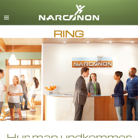
English
Dansk
RING
Deutsch
Grekiska
Español
Français
Hebreiska
Magyar
Italiano
Japanska
Makedonska
Nederlands
Hur man undkommer