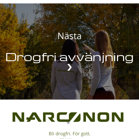
Nästa
Drogfri avvänjning
®
Bli drogfri. För gott.