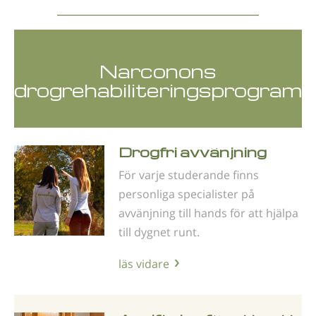
Narconons
drogrehabiliteringsprogram
Drogfri avvänjning
För varje studerande finns
personliga specialister på
avvänjning till hands för att hjälpa
till dygnet runt.
läs vidare