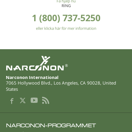
Få hjälp nu
RING
1 (800) 737-5250
eller klicka här för mer information
®
Narconon International
7065 Hollywood Blvd.
,
Los Angeles
,
CA
90028
,
United
States
NARCONON-PROGRAMMET