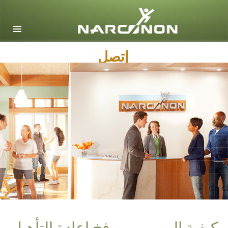
English
Dansk
إتصل
Deutsch
Ελληνικά (Greek)
Español
Français
Hebrew
Magyar
Italiano
日本語 (Japanese)
Macedonian
Nederlands
كيفية الهروب من فخ إعادة التأهيل