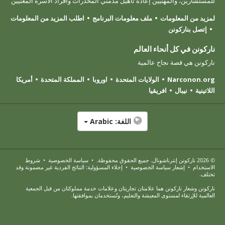
للمستشارين، والمهنيين إعادة تأهيل مدمني المخدرات وأفراد الأسرة المعنيين
لمزيد من المعلومات
ملف معلومات البرنامج
اطلب المزيد من المعلومات
إتصل بناركونن
ناركونن في كل أنحاء العالم
ناركونن هي قصة نجاح عالمية
Narconon.org
الولايات المتحدة
اوروبا
المملكة المتحدة
أمريكا
اللاتينية
نيبال
افريقيا
اللغة:
Arabic
© 2026
ناركونن إنترناشونال
. جميع الحقوق محفوظة.
•
سياسة الخصوصية
•
شروط
الاستخدام
•
إشعار سياسة الخصوصية
•
إخلاء المسؤولية: النتائج الفردية غير مضمونة وقد
تختلف.
ناركونن وشعار ناركونن هما علامتان تجاريتان وعلامات خدمة مملوكتان من قبل الجمعية
العالمية للإرتقاء لمستوى المعيشة والتعليم، وتُستخدمان بموافقتها.