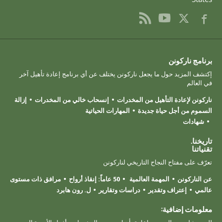
برنامج ناركونن
إكتشف المزيد حول ما يجعل ناركونن يختلف عن أي برنامج إعادة تأهيل آخر
في العالم
ناركونن لإعادة التأهيل من المخدرات
إنسحاب خالي من المخدرات
إزالة
السموم من أجل حياة جديدة
المهارات الحياتية
شهادات
تاريخنا.
تقنياتنا
تعرّف على مفتاح النجاح التاريخي لناركونن
عن الناركونن
المهمة العالمية
50 عاماً: إنقاذ أرواح
مرافق ذات مستوى
عالمي
إعتراف وتقدير
دراسات وتقارير
ل. رون هابرد
معلومات إضافية: