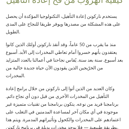
Norsk
Portuguès
يستخدم ناركونن إعادة التأهيل، التكنولوجيا المؤكدة أن يحصل
على هذه المشكلة من مصدرها ويوفر طريقا للنجاح على المدى
Русский (Russian)
الطويل.
Svenska
منذ ما يقرب من 50 عاماً، وقد أنقذ ناركونن أولئك الذين كانوا
繁體中文 (Chinese)
يعتقدون بأنهم خسروا أمام تعاطي المخدرات إلى الأبد. أسبوع
Arabic
بعد أسبوع. سنة بعد سنة. يُقاس نجاحنا في أعمالنا بالعدد المتزايد
Nepali
من الخرّيجين الذين يقودون الآن حياة جديدة خالية من
المخدرات.
Ukrainian
Czech
وكان العديد من الذين أتوا إلى ناركونن من خلال برامج إعادة
التأهيل من المخدرات الأخرى من قبل دون أي نجاح دائم.
Turkish
برنامجنا فريد من نوعه. يتكون برنامجنا من تقنيات متميزة غير
جميع المناطق / اللغات
موجودة في أي مكان آخر لمساعدة المدمنين في التغلب على
اعتمادهم على المخدرات والكحول وتأثيراتهم المدمرة. ويتم هذا
بطريقة طبيعية — فلا يوجد مخدرات بديلة في برنامج ناركونن.