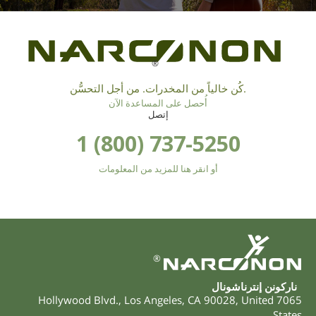
®
كُن خالياً من المخدرات. من أجل التحسُّن.
أُحصل على المساعدة الآن
إتصل
1 (800) 737-5250
أو انقر هنا للمزيد من المعلومات
®
ناركونن إنترناشونال
,
Los Angeles
,
CA
90028
,
United
7065 Hollywood Blvd.
States