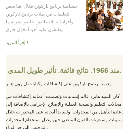
ببساطة برنامج ناركونن فعّال. هنا بعض
التعليقات من طلاب برنامج ناركونن
وأفراد العائلات الذين خاضوا تجربة ما
يطلقون عليه أحياناً تحوّل خارق.
إقرأ المزيد
منذ 1966. نتائج فائقة. تأثير طويل المدى.
يعتمد برنامج ناركونن على إكتشافات وكتابات ل رون هابر.
كان السيد هابرد عالم إنسانيات وتضمنت أعماله إكتشافات في
مجالات التعليم والصحة العقلية والإصلاح الإجرامي بالإضافة إلى
إعادة التأهيل من المخدرات. ولقد بدأ أبحاثه على المخدرات خلال
ستينات وسبعينات القرن الماضي حين وصل استخدام المخدرات
الترفيهي إلى حد الوباء.