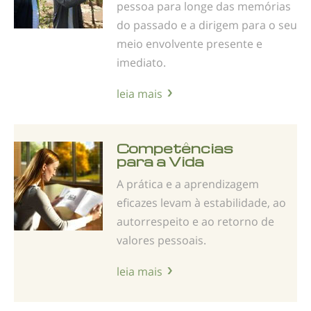
pessoa para longe das memórias
do passado e a dirigem para o seu
meio envolvente presente e
imediato.
leia mais
Competências
para a Vida
A prática e a aprendizagem
eficazes levam à esta­bilidade, ao
autorrespeito e ao retorno de
valores pessoais.
leia mais