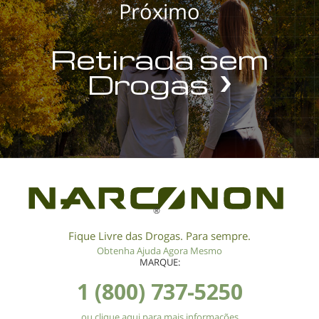
Próximo
Retirada sem
Drogas
®
Fique Livre das Drogas. Para sempre.
Obtenha Ajuda Agora Mesmo
MARQUE:
1 (800) 737-5250
ou clique aqui para mais informações