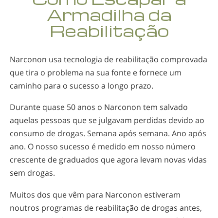
Noruego
Armadilha da
Português
Reabilitação
Russo
Sueco
Narconon usa tecnologia de reabilitação comprovada
que tira o problema na sua fonte e fornece um
Chinês
caminho para o sucesso a longo prazo.
Árabe
Durante quase 50 anos o Narconon tem salvado
Nepalês
aquelas pessoas que se julgavam perdidas devido ao
Ucraniano
consumo de drogas. Semana após semana. Ano após
Croata
ano. O nosso sucesso é medido em nosso número
crescente de graduados que agora levam novas vidas
Turco
sem drogas.
Todas as Regiões/Línguas
Muitos dos que vêm para Narconon estiveram
noutros programas de reabilitação de drogas antes,