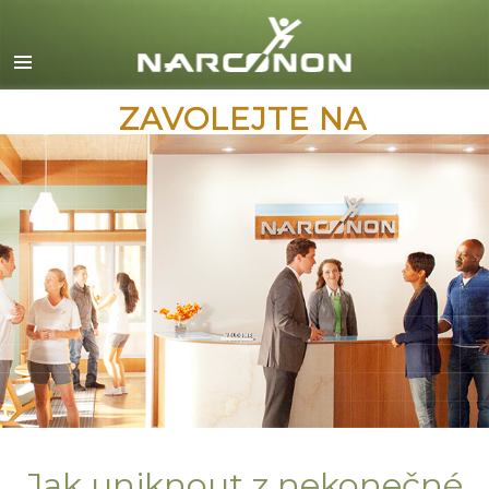
English
Dansk
Deutsch
ZAVOLEJTE NA
Ελληνικά (Greek)
Español
Français
Hebrew
Magyar
Italiano
日本語 (Japanese)
Macedonian
Nederlands
Jak uniknout z nekonečné