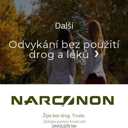
Další
Odvykání bez použití
drog a léků
®
Žijte bez drog. Trvale.
Získejte pomoc hned teď
ZAVOLEJTE NA