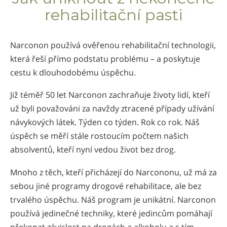
Norsk
rehabilitační pasti
Portuguès
Русский (Russian)
Narconon používá ověřenou rehabilitační technologii,
která řeší přímo podstatu problému – a poskytuje
Svenska
cestu k dlouhodobému úspěchu.
繁體中文 (Chinese)
Již téměř 50 let Narconon zachraňuje životy lidí, kteří
Arabic
už byli považováni za navždy ztracené případy užívání
Nepali
návykových látek. Týden co týden. Rok co rok. Náš
Ukrainian
úspěch se měří stále rostoucím počtem našich
absolventů, kteří nyní vedou život bez drog.
Čeština
Turkish
Mnoho z těch, kteří přicházejí do Narcononu, už má za
sebou jiné programy drogové rehabilitace, ale bez
Všechny oblasti/Jazyky
trvalého úspěchu. Náš program je unikátní. Narconon
používá jedinečné techniky, které jedincům pomáhají