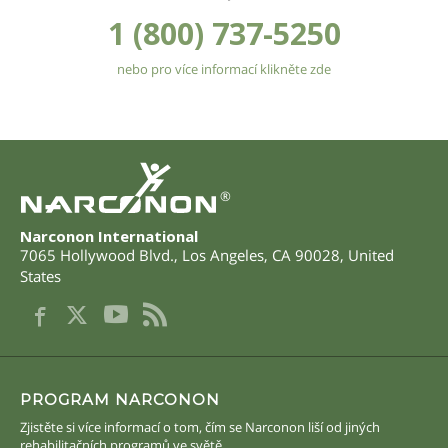
1 (800) 737-5250
nebo pro více informací klikněte zde
®
Narconon International
7065 Hollywood Blvd.
,
Los Angeles
,
CA
90028
,
United
States
PROGRAM NARCONON
Zjistěte si více informací o tom, čím se Narconon liší od jiných
rehabilitačních programů ve světě.