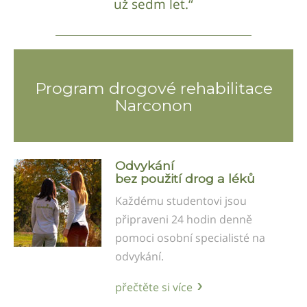
už sedm let.“
Program drogové rehabilitace
Narconon
Odvykání
bez použití drog a léků
Každému studentovi jsou
připraveni 24 hodin denně
pomoci osobní specialisté na
odvykání.
přečtěte si více