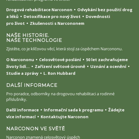
Drogová rehabilitace Narconon
Odvykání bez použití drog
a léků
Detoxifikace pro nový život
Dovednosti
pro život
Zkušenosti s Narcononem
NAŠE HISTORIE.
NAŠE TECHNOLOGIE
Zjistěte, co je klíčovou věcí, která stojí za úspěchem Narcononu.
O Narcononu
Celosvětové poslání
50 let zachraňujeme
životy lidí...
Zařízení světové úrovně
Uznání a ocenění
Studie a zprávy
L. Ron Hubbard
DALŠÍ INFORMACE
Pro poradce, odborníky na drogovou rehabilitaci a rodinné
příslušníky.
Další informace
Informační sada k programu
Žádejte
více informací
Kontaktujte Narconon
NARCONON VE SVĚTĚ
Narconon znamená celosvětový úspěch