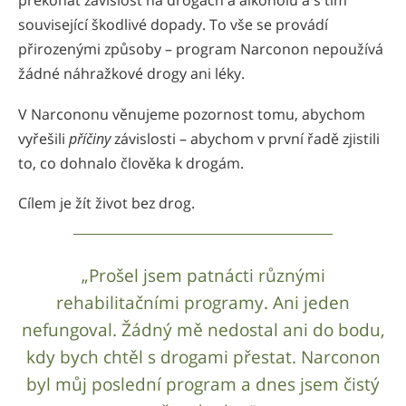
překonat závislost na drogách a alkoholu a s tím
související škodlivé dopady. To vše se provádí
přirozenými způsoby – program Narconon nepoužívá
žádné náhražkové drogy ani léky.
V Narcononu věnujeme pozornost tomu, abychom
vyřešili
příčiny
závislosti – abychom v první řadě zjistili
to, co dohnalo člověka k drogám.
Cílem je žít život bez drog.
„Prošel jsem patnácti různými
rehabilitačními programy. Ani jeden
nefungoval. Žádný mě nedostal ani do bodu,
kdy bych chtěl s drogami přestat. Narconon
byl můj poslední program a dnes jsem čistý