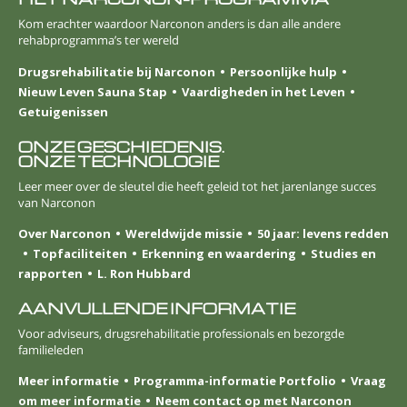
Kom erachter waardoor Narconon anders is dan alle andere
rehabprogramma’s ter wereld
Drugsrehabilitatie bij Narconon
Persoonlijke hulp
Nieuw Leven Sauna Stap
Vaardigheden in het Leven
Getuigenissen
ONZE GESCHIEDENIS.
ONZE TECHNOLOGIE
Leer meer over de sleutel die heeft geleid tot het jarenlange succes
van Narconon
Over Narconon
Wereldwijde missie
50 jaar: levens redden
Topfaciliteiten
Erkenning en waardering
Studies en
rapporten
L. Ron Hubbard
AANVULLENDE INFORMATIE
Voor adviseurs, drugsrehabilitatie professionals en bezorgde
familieleden
Meer informatie
Programma-informatie Portfolio
Vraag
om meer informatie
Neem contact op met Narconon