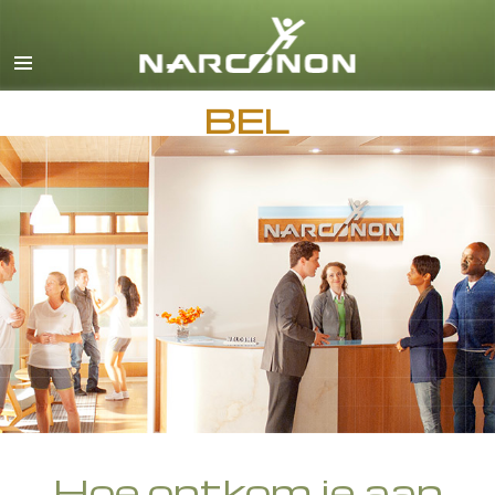
Engels
Deens
BEL
Duits
Grieks
Español
Frans
Hebreeuws
Magyar
Italiaanse
Japans
Macedonisch
Nederlands
Hoe ontkom je aan