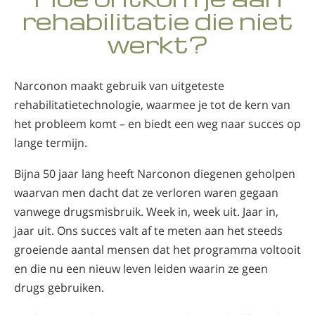
Noors
rehabilitatie die niet
Portugues
werkt?
Russisch
Zweeds
Narconon maakt gebruik van uitgeteste
rehabilitatietechnologie, waarmee je tot de kern van
Chinees
het probleem komt – en biedt een weg naar succes op
Arabisch
lange termijn.
Nepalees
Bijna 50 jaar lang heeft Narconon diegenen geholpen
Oekraïens
waarvan men dacht dat ze verloren waren gegaan
Kroatisch
vanwege drugsmisbruik. Week in, week uit. Jaar in,
jaar uit. Ons succes valt af te meten aan het steeds
Turks
groeiende aantal mensen dat het programma voltooit
Alle regio’s/talen
en die nu een nieuw leven leiden waarin ze geen
drugs gebruiken.