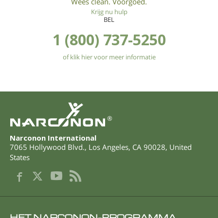
Wees clean. Voorgoed.
Krijg nu hulp
BEL
1 (800) 737-5250
of klik hier voor meer informatie
®
Narconon International
7065 Hollywood Blvd.
,
Los Angeles
,
CA
90028
,
United
States
HET NARCONON-PROGRAMMA