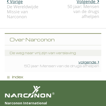
Vorige
Volgende
50 jaar: Mensen
De Wereldwijde
van de drugs
Missie van
afhelpen
Narconon
Over Narconon
De weg naar vrij zijn van verslaving
volgende
50 jaar: Mensen van de drugs afhelpen
≡
index
®
Narconon International