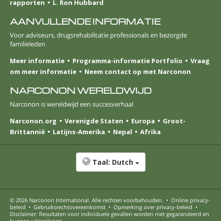
rapporten
L. Ron Hubbard
AANVULLENDE INFORMATIE
Voor adviseurs, drugsrehabilitatie professionals en bezorgde
familieleden
Meer informatie
Programma-informatie Portfolio
Vraag
om meer informatie
Neem contact op met Narconon
NARCONON WERELDWIJD
Narconon is wereldwijd een succesverhaal
Narconon.org
Verenigde Staten
Europa
Groot-
Brittannië
Latijns-Amerika
Nepal
Afrika
Taal:
Dutch
© 2026
Narconon International
. Alle rechten voorbehouden.
•
Online privacy-
beleid
•
Gebruiksrechtovereenkomst
•
Opmerking over privacy-beleid
•
Disclaimer: Resultaten voor individuele gevallen worden niet gegarandeerd en
kunnen uiteenlopen.