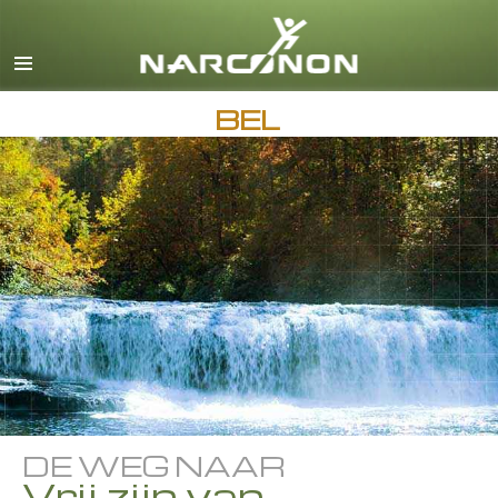
Engels
Deens
Duits
BEL
Grieks
Español
Frans
Hebreeuws
Magyar
Italiaanse
Japans
Macedonisch
DE WEG NAAR
Nederlands
Vrij zijn van