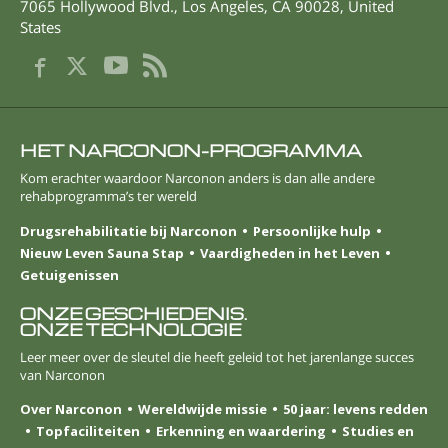
7065 Hollywood Blvd.
,
Los Angeles
,
CA
90028
,
United
States
HET NARCONON-PROGRAMMA
Kom erachter waardoor Narconon anders is dan alle andere
rehabprogramma’s ter wereld
Drugsrehabilitatie bij Narconon
Persoonlijke hulp
Nieuw Leven Sauna Stap
Vaardigheden in het Leven
Getuigenissen
ONZE GESCHIEDENIS.
ONZE TECHNOLOGIE
Leer meer over de sleutel die heeft geleid tot het jarenlange succes
van Narconon
Over Narconon
Wereldwijde missie
50 jaar: levens redden
Topfaciliteiten
Erkenning en waardering
Studies en