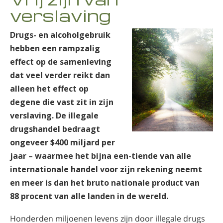
Noors
verslaving
Portugues
Drugs- en alcoholgebruik
Russisch
hebben een rampzalig
Zweeds
effect op de samenleving
dat veel verder reikt dan
Chinees
alleen het effect op
Arabisch
degene die vast zit in zijn
Nepalees
verslaving. De illegale
drugshandel bedraagt
Oekraïens
ongeveer $400 miljard per
Kroatisch
jaar – waarmee het bijna een-tiende van alle
Turks
internationale handel voor zijn rekening neemt
en meer is dan het bruto nationale product van
Alle regio’s/talen
88 procent van alle landen in de wereld.
Honderden miljoenen levens zijn door illegale drugs