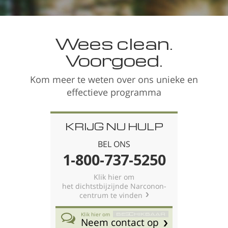
Noors
Portugues
Wees clean.
Russisch
Voorgoed.
Zweeds
Kom meer te weten over ons unieke en
Chinees
effectieve programma
Arabisch
Nepalees
KRIJG NU HULP
Oekraïens
BEL ONS
Kroatisch
1-800-737-5250
Turks
Klik hier om
het dichtstbijzijnde Narconon-
Alle regio’s/talen
centrum te vinden
Klik hier om
BESCHIKBAAR
Neem contact op