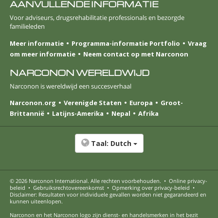
AANVULLENDE INFORMATIE
Voor adviseurs, drugsrehabilitatie professionals en bezorgde
familieleden
Meer informatie
Programma-informatie Portfolio
Vraag
om meer informatie
Neem contact op met Narconon
NARCONON WERELDWIJD
Narconon is wereldwijd een succesverhaal
Narconon.org
Verenigde Staten
Europa
Groot-
Brittannië
Latijns-Amerika
Nepal
Afrika
Taal:
Dutch
© 2026
Narconon International
. Alle rechten voorbehouden.
•
Online privacy-
beleid
•
Gebruiksrechtovereenkomst
•
Opmerking over privacy-beleid
•
Disclaimer: Resultaten voor individuele gevallen worden niet gegarandeerd en
kunnen uiteenlopen.
Narconon en het Narconon logo zijn dienst- en handelsmerken in het bezit