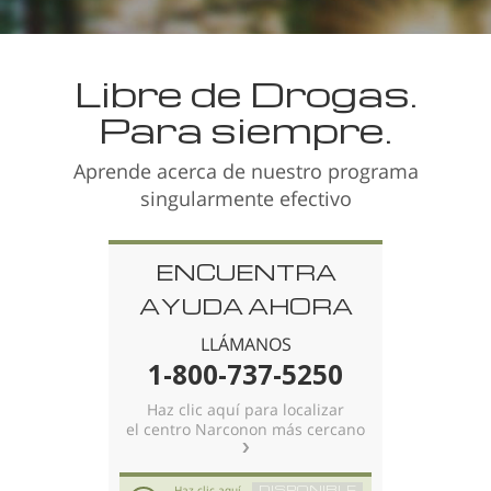
Noruego
Portugués
Libre de Drogas.
Ruso
Para siempre.
Sueco
Aprende acerca de nuestro programa
Chino
singularmente efectivo
Árabe
Nepalí
ENCUENTRA
Ucraniano
AYUDA AHORA
Croata
LLÁMANOS
1-800-737-5250
Turco
Todas las Regiones/Idiomas
Haz clic aquí para localizar
el centro Narconon más cercano
DISPONIBLE
Haz clic aquí