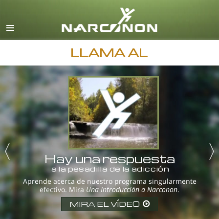
Inglés
Danés
Alemán
LLAMA AL
Griego
Español
Francés
Hebreo
Húngaro
Italiano
Hay una respuesta
a la pesadilla de la adicción
Japonés
Aprende acerca de nuestro programa singularmente
efectivo. Mira
Una Introducción a Narconon
.
Macedonio
MIRA EL VÍDEO
Holandés