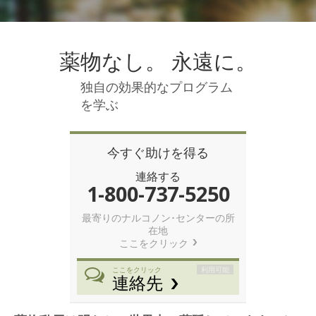
ノルウェー語
ポルトガル語
薬物なし。 永遠に。
ロシア語
スウェーデン語
独自の効果的なプログラム
を学ぶ
中国語（繁体字）
アラビア語
今すぐ助けを得る
ネパール語
連絡する
ウクライナ語
1-800-737-5250
クロアチア語
最寄りのナルコノン･センターの所
在地
トルコ語
ここをクリック
すべての地域/言語
利用可能
ここをクリック
連絡先