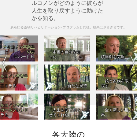
ルコノンがどのように彼らが
人生を取り戻すように助けた
かを知る。
あらゆる薬物リハビリテーション･プログラムと同様、結果はさまざまです。
ナルコノン卒業生
の夫
「本当の自分を知
ロバート H.
った」
鎮痛剤を克服
ナルコノン卒業生
の妻
「娘と家族を取り
ニエラ B.
新たな展望
戻す」
ナルコノン卒業生
のガールフレンド
「人生を取り戻さ
「全く新しい世
ラ S.
せてくれた」
界」
各大陸の