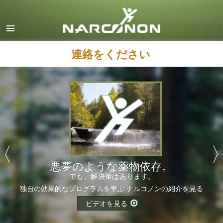
英語
デンマーク語
ドイツ語
連絡をください
ギリシャ語
スペイン語（ラテン）
フランス語
ヘブライ語
マジャール語
イタリア語
悪夢のような薬物依存。
日本語
でも、解決策はあります。
独自の効果的なプログラムを学ぶ
ナルコノンの紹介
を見る
マケドニア語
ビデオを見る
オランダ語