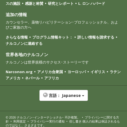
スの施設
感謝と称賛
研究とレポート
L. ロン ハバード
追加の情報
カウンセラー、薬物リハビリテーション･プロフェッショナル、およ
びご家族の方へ
さらなる情報
プログラム情報キット：
詳しい情報を請求する
ナルコノンに連絡する
世界各地のナルコノン
ナルコノンは世界規模のサクセス･ストーリーです
Narconon.org
アメリカ合衆国
ヨーロッパ
イギリス
ラテン
アメリカ
ネパール
アフリカ
言語：
Japanese
© 2026
ナルコノン･インターナショナル
･ 不許複製。
•
プライバシーに関する方
針
•
利用規定
•
プライバシー実行の通知
•
但し書き:個人の結果は保証されるも
のではなく、さまざまです。