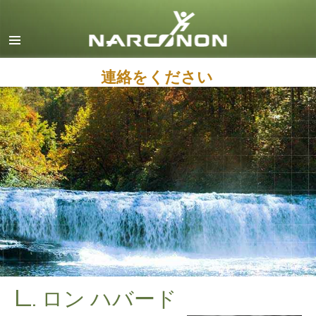
英語
デンマーク語
ドイツ語
連絡をください
ギリシャ語
スペイン語（ラテン）
フランス語
ヘブライ語
マジャール語
イタリア語
日本語
マケドニア語
L. ロン ハバード
オランダ語