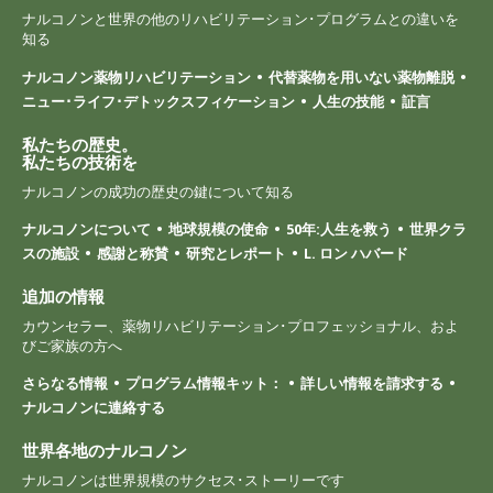
ナルコノンと世界の他のリハビリテーション･プログラムとの違いを
知る
ナルコノン薬物リハビリテーション
代替薬物を用いない薬物離脱
ニュー･ライフ･デトックスフィケーション
人生の技能
証言
私たちの歴史。
私たちの技術を
ナルコノンの成功の歴史の鍵について知る
ナルコノンについて
地球規模の使命
50年:人生を救う
世界クラ
スの施設
感謝と称賛
研究とレポート
L. ロン ハバード
追加の情報
カウンセラー、薬物リハビリテーション･プロフェッショナル、およ
びご家族の方へ
さらなる情報
プログラム情報キット：
詳しい情報を請求する
ナルコノンに連絡する
世界各地のナルコノン
ナルコノンは世界規模のサクセス･ストーリーです