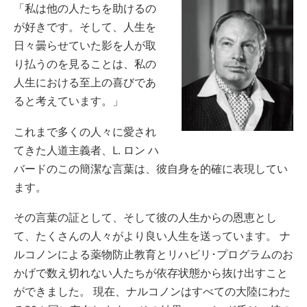
「私は他の人たちを助けるの
ノルウェー語
が好きです。そして、人生を
ポルトガル語
日々曇らせていた影を人が取
ロシア語
り払うのを見ることは、私の
人生における至上の喜びであ
スウェーデン語
ると考えています。」
中国語（繁体字）
これまで多くの人々に愛され
アラビア語
てきた人道主義者、L. ロン ハ
ネパール語
バードのこの簡潔な言葉は、彼自身を的確に表現してい
ウクライナ語
ます。
クロアチア語
その言葉の証として、そして彼の人生からの恩恵とし
トルコ語
て、たくさんの人々がより良い人生を送っています。 ナ
ルコノンによる薬物防止教育とリハビリ･プログラムのお
すべての地域/言語
かげで数え切れない人たちが依存状態から抜け出すこと
ができました。 現在、ナルコノンはすべての大陸にわた