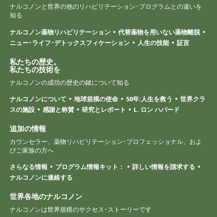
ナルコノンと世界の他のリハビリテーション･プログラムとの違いを
知る
ナルコノン薬物リハビリテーション
代替薬物を用いない薬物離脱
ニュー･ライフ･デトックスフィケーション
人生の技能
証言
私たちの歴史。
私たちの技術を
ナルコノンの成功の歴史の鍵について知る
ナルコノンについて
地球規模の使命
50年:人生を救う
世界クラ
スの施設
感謝と称賛
研究とレポート
L. ロン ハバード
追加の情報
カウンセラー、薬物リハビリテーション･プロフェッショナル、およ
びご家族の方へ
さらなる情報
プログラム情報キット：
詳しい情報を請求する
ナルコノンに連絡する
世界各地のナルコノン
ナルコノンは世界規模のサクセス･ストーリーです