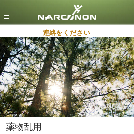
英語
デンマーク語
ドイツ語
連絡をください
ギリシャ語
スペイン語（ラテン）
フランス語
ヘブライ語
マジャール語
イタリア語
日本語
マケドニア語
薬物乱用
オランダ語