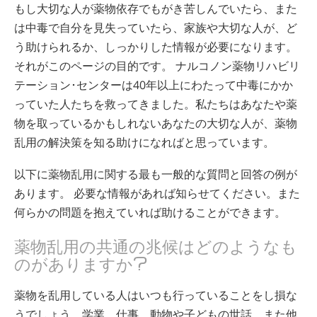
もし大切な人が薬物依存でもがき苦しんでいたら、また
ノルウェー語
は中毒で自分を見失っていたら、家族や大切な人が、ど
ポルトガル語
う助けられるか、しっかりした情報が必要になります。
ロシア語
それがこのページの目的です。 ナルコノン薬物リハビリ
テーション･センターは40年以上にわたって中毒にかか
スウェーデン語
っていた人たちを救ってきました。私たちはあなたや薬
中国語（繁体字）
物を取っているかもしれないあなたの大切な人が、薬物
アラビア語
乱用の解決策を知る助けになればと思っています。
ネパール語
以下に薬物乱用に関する最も一般的な質問と回答の例が
ウクライナ語
あります。 必要な情報があれば知らせてください。また
何らかの問題を抱えていれば助けることができます。
クロアチア語
トルコ語
薬物乱用の共通の兆候はどのようなも
のがありますか?
すべての地域/言語
薬物を乱用している人はいつも行っていることをし損な
うでしょう。学業、仕事、動物や子どもの世話、また他