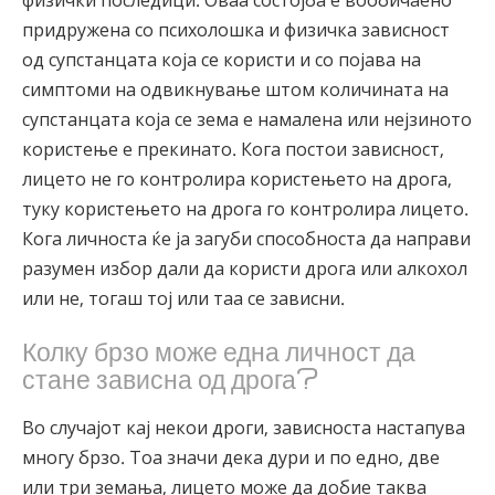
придружена со психолошка и физичка зависност
од супстанцата која се користи и со појава на
симптоми на одвикнување штом количината на
супстанцата која се зема е намалена или нејзиното
користење е прекинато. Кога постои зависност,
лицето не го контролира користењето на дрога,
туку користењето на дрога го контролира лицето.
Кога личноста ќе ја загуби способноста да направи
разумен избор дали да користи дрога или алкохол
или не, тогаш тој или таа се зависни.
Колку брзо може една личност да
стане зависна од дрога?
Во случајот кај некои дроги, зависноста настапува
многу брзо. Тоа значи дека дури и по едно, две
или три земања, лицето може да добие таква