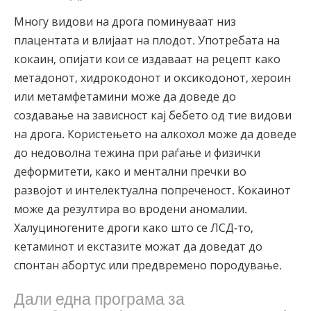
Многу видови на дрога поминуваат низ
плацентата и влијаат на плодот. Употребата на
кокаин, опијати кои се издаваат на рецепт како
метадонот, хидрокодонот и оксикодонот, хероин
или метамфетамини може да доведе до
создавање на зависност кај бебето од тие видови
на дрога. Користењето на алкохол може да доведе
до недоволна тежина при раѓање и физички
деформитети, како и ментални пречки во
развојот и интелектуална попреченост. Кокаинот
може да резултира во вродени аномалии.
Халуциногените дроги како што се ЛСД-то,
кетаминот и екстазите можат да доведат до
спонтан абортус или предвремено породување.
Дали една програма за