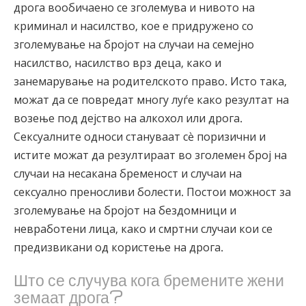
дрога вообичаено се зголемува и нивото на
криминал и насилство, кое е придружено со
зголемување на бројот на случаи на семејно
насилство, насилство врз деца, како и
занемарување на родителското право. Исто така,
можат да се повредат многу луѓе како резултат на
возење под дејство на алкохол или дрога.
Сексуалните односи стануваат сè поризични и
истите можат да резултираат во зголемен број на
случаи на несакана бременост и случаи на
сексуално преносливи болести. Постои можност за
зголемување на бројот на бездомници и
невработени лица, како и смртни случаи кои се
предизвикани од користење на дрога.
Што се случува кога бремените жени
земаат дрога?