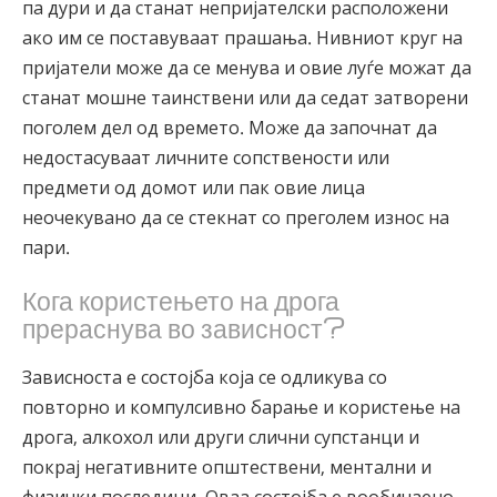
па дури и да станат непријателски расположени
ако им се поставуваат прашања. Нивниот круг на
пријатели може да се менува и овие луѓе можат да
станат мошне таинствени или да седат затворени
поголем дел од времето. Може да започнат да
недостасуваат личните сопствености или
предмети од домот или пак овие лица
неочекувано да се стекнат со преголем износ на
пари.
Кога користењето на дрога
прераснува во зависност?
Зависноста е состојба која се одликува со
повторно и компулсивно барање и користење на
дрога, алкохол или други слични супстанци и
покрај негативните општествени, ментални и
физички последици. Оваа состојба е вообичаено