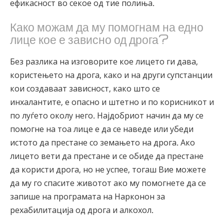
ефикасност во секое од тие полиња.
Како можам да му помогнам на едно
лице кое е зависно од дрога?
Без разлика на изговорите кое лицето ги дава,
користењето на дрога, како и на други супстанции
кои создаваат зависност, како што се
инхалантите, е опасно и штетно и по корисникот и
по луѓето околу него. Најдобриот начин да му се
помогне на тоа лице е да се наведе или убеди
истото да престане со земањето на дрога. Ако
лицето вети да престане и се обиде да престане
да користи дрога, но не успее, тогаш Вие можете
да му го спасите животот ако му помогнете да се
запише на програмата на Нарконон за
рехабилитација од дрога и алкохол.