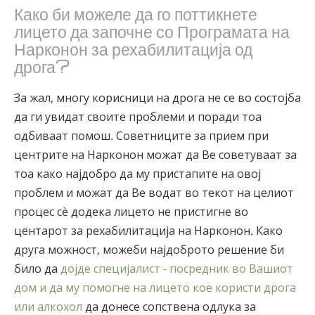
Како би можеле да го поттикнете
лицето да започне со Програмата на
Нарконон за рехабилитација од
дрога?
За жал, многу корисници на дрога не се во состојба
да ги увидат своите проблеми и поради тоа
одбиваат помош. Советниците за прием при
центрите на Нарконон можат да Ве советуваат за
тоа како најдобро да му пристапите на овој
проблем и можат да Ве водат во текот на целиот
процес сè додека лицето не пристигне во
центарот за рехабилитација на Нарконон. Како
друга можност, можеби најдоброто решение би
било да
дојде специјалист - посредник во Вашиот
дом и да му помогне на лицето кое користи дрога
или алкохол
да донесе сопствена одлука за