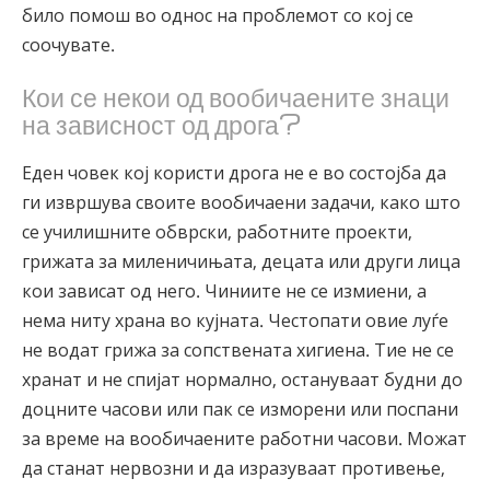
било помош во однос на проблемот со кој се
соочувате.
Кои се некои од вообичаените
знаци
на зависност од дрога
?
Еден човек кој користи дрога не е во состојба да
ги извршува своите вообичаени задачи, како што
се училишните обврски, работните проекти,
грижата за миленичињата, децата или други лица
кои зависат од него. Чиниите не се измиени, а
нема ниту храна во кујната. Честопати овие луѓе
не водат грижа за сопствената хигиена. Тие не се
хранат и не спијат нормално, остануваат будни до
доцните часови или пак се изморени или поспани
за време на вообичаените работни часови. Можат
да станат нервозни и да изразуваат противење,