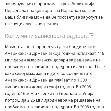
започнување со програма за рехабилитација.
Персоналот на центарот на Нарконон кој е во
Ваша близина може да Ве посоветува за услугите
на специјалист - посредник.
Колку чини зависноста од дрога?
Моментално се проценува дека Соединетите
Американски Држави секоја година исплаќаат 416
милијарди американски долари за решавање на
проблемот на зависност од дрога и алкохол. Тоа е
како секој маж, жена и дете во Соединетите
Американски Држави да плаќаат по 1.300
американски долари секоја година. Во 2008
година, 16 земји-членки на Европската Унија
потрошија 2,25 милијарди евра на решавање на
проблемот на зависност од дрога. Во 2008 година