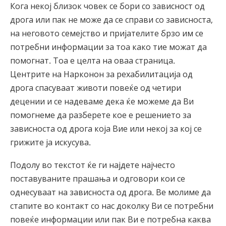
Кога некој близок човек се бори со зависност од
Norsk
дрога или пак не може да се справи со зависноста,
Portuguès
на неговото семејство и пријателите брзо им се
Русский (Russian)
потребни информации за тоа како тие можат да
помогнат. Тоа е целта на оваа страница.
Svenska
Центрите на Нарконон за рехабилитација од
繁體中文 (Chinese)
дрога спасуваат животи повеќе од четири
Arabic
децении и се надеваме дека ќе можеме да Ви
помогнеме да разберете кое е решението за
Nepali
зависноста од дрога која Вие или некој за кој се
Ukrainian
грижите ја искусува.
Czech
Подолу во текстот ќе ги најдете најчесто
Turkish
поставуваните прашања и одговори кои се
Сите региони/јазици
однесуваат на зависноста од дрога. Ве молиме да
стапите во контакт со нас доколку Ви се потребни
повеќе информации или пак Ви е потребна каква