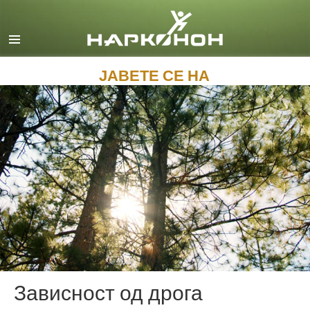
English
Dansk
Deutsch
ЈАВЕТЕ СЕ НА
Ελληνικά (Greek)
Español
Français
Hebrew
Magyar
Italiano
日本語 (Japanese)
Macedonian
Зависност од дрога
Nederlands