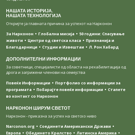
НАШАТА ИСТОРИЈА.
НАШАТА ТЕХНОЛОГИЈА
Откријте ја главната причина за успехот на Нарконон
За Нарконон
Глобална мисија
50 години: Спасување
животи
Центри од светска класa
Признанија и
Благодарници
Студии и Извештаи
Л. Рон Хабард
ДОПОЛНИТЕЛНИ ИНФОРМАЦИИ
За советници, специјалисти од областа на рехабилитација од
дрога и загрижени членови на семејства
Повеќе Информации
Портфолио со информации за
програмата
Побарајте повеќе информации
Стапете
во контакт со Нарконон
НАРКОНОН ШИРУМ СВЕТОТ
Нарконон - приказна за успех на светско ниво
Narconon.org
Соединети Американски Држави
Европа
Обединето Кралство
Латинска Америка