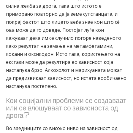
силна желба за дрога, така што истото е
приморано повторно да ја земе супстанцата, и
покрај фактот што лицето веќе знае кон што сè
ова може да го доведе. Постојат луѓе кои
кажуваат дека им се случило погоре наведеното
како резултат на земање на метамфетамини,
кокаин и оксикодон. Исто така, користењето на
екстази може да резултира во зависност која
настапува брзо. Алкохолот и марихуаната можат
да предизвикаат зависност, но истата вообичаено
настанува постепено.
Кои социјални проблеми се создаваат
или се влошуваат со зависноста од
дрога?
Во заедниците со високо ниво на зависност од