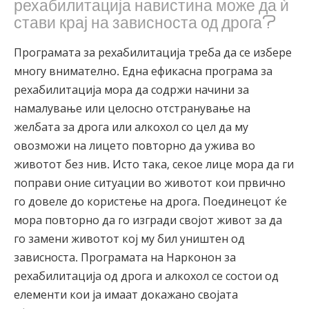
рехабилитација навистина може да ѝ
стави крај на зависноста од дрога?
Програмата за рехабилитација треба да се избере
многу внимателно. Една ефикасна програма за
рехабилитација мора да содржи начини за
намалување или целосно отстранување на
желбата за дрога или алкохол со цел да му
овозможи на лицето повторно да ужива во
животот без нив. Исто така, секое лице мора да ги
поправи оние ситуации во животот кои првично
го довеле до користење на дрога. Поединецот ќе
мора повторно да го изгради својот живот за да
го замени животот кој му бил уништен од
зависноста. Програмата на Нарконон за
рехабилитација од дрога и алкохол се состои од
елементи кои ја имаат докажано својата