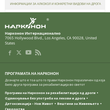
ИНФОРМАЦИИ ЗА АЛКОХОЛ И КОНКРЕТНИ ВИДОВИ НА ДРОГА
®
Нарконон Интернационално
7065 Hollywood Blvd.
,
Los Angeles
,
CA
90028
,
United
States
ПРОГРАМАТА НА НАРКОНОН
Дознајте што е тоа што го прави Нарконон поразличен од која
било друга програма за рехабилитација во светот
Програма на Нарконон за рехабилитација од дроги
Одвикнување без употреба на лекови и дрога
Детоксикација – Нов Живот
Вештини за Живеењетo
Сведоштва