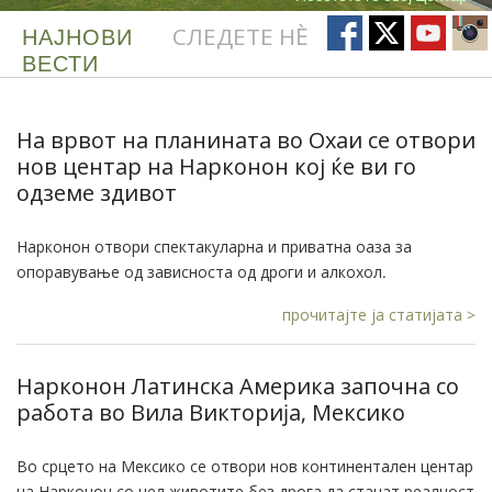
НАЈНОВИ
СЛЕДЕТЕ НÈ
ВЕСТИ
На врвот на планината во Охаи се отвори
нов центар на Нарконон кој ќе ви го
одземе здивот
Нарконон отвори спектакуларна и приватна оаза за
опоравување од зависноста од дроги и алкохол.
прочитајте ја статијата >
Нарконон Латинска Америка започна со
работа во Вила Викториjа, Мексико
Во срцето на Мексико се отвори нов континентален центар
на Нарконон со цел животите без дрога да станат реалност