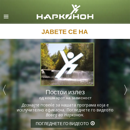
English
Dansk
Deutsch
ЈАВЕТЕ СЕ НА
Ελληνικά (Greek)
Español
Français
Hebrew
Magyar
Постои излез
Italiano
од кошмарот на зависност
日本語 (Japanese)
Дознајте повеќе за нашата програма која е
исклучително ефикасна. Погледнете го видеото
Macedonian
Вовед во Нарконон
.
Nederlands
ПОГЛЕДНЕТЕ ГО ВИДЕОТО