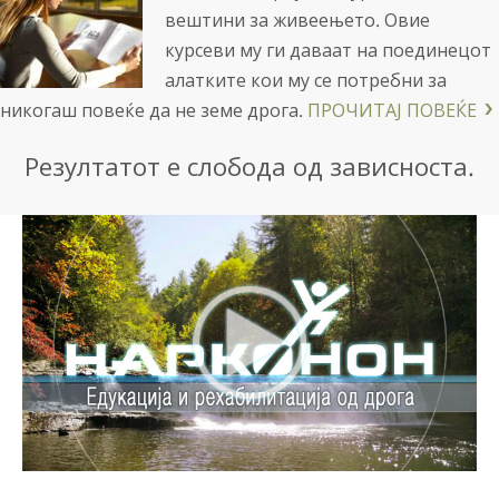
вештини за живеењето. Овие
курсеви му ги даваат на поединецот
алатките кои му се потребни за
никогаш повеќе да не земе дрога.
ПРОЧИТАЈ ПОВЕЌЕ
Резултатот е слобода од зависноста.