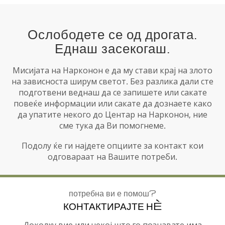
Ослободете се од дрогата.
Еднаш засекогаш.
Мисијата на Нарконон е да му стави крај на злото
на зависноста ширум светот. Без разлика дали сте
подготвени веднаш да се запишете или сакате
повеќе информации или сакате да дознаете како
да упатите некого до Центар на Нарконон, ние
сме тука да Ви помогнеме.
Подолу ќе ги најдете опциите за контакт кои
одговараат на Вашите потреби.
потребна ви е помош?
КОНТАКТИРАЈТЕ НÈ
Доколку вие или некој што го познавате има