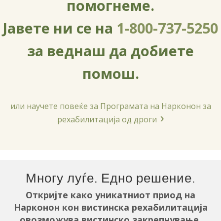
помогнеме.
Јавете ни се на
1-800-737-5250
за веднаш да добиете
помош.
или научете повеќе за Програмата на Нарконон за
рехабилитација од дроги
Многу луѓе. Едно решение.
Откријте како уникатниот приод на
Нарконон кон вистинска рехабилитација
овозможува вистинско закрепнување.