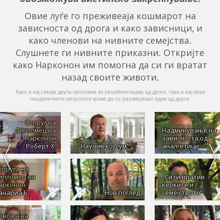
Овие луѓе го преживеаја кошмарот на
зависноста од дрога и како зависници, и
како членови на нивните семејства.
Слушнете ги нивните приказни. Откријте
како Нарконон им помогна да си ги вратат
назад своите животи.
Како и кај секоја друга програма за рехабилитација од дроги, така и кај оваа
поединечните резултати може да се разликуваат едни од други.
Сопруг на
Дипломец на
Надминување на
Нарконон
зависноста од
Роберт Х.
„Научив кој сум“
аналгетици
опруга на
ипломец на
„Си ги вратив
арконон
ќерките и
анариа Б.
Нов поглед
семејството“
евојка на