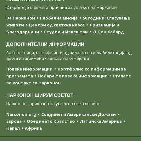
Откријте ја главната причина за успехот на Нарконон
За Нарконон
Глобална мисија
50 години: Спасување
животи
Центри од светска класa
Признанија и
Благодарници
Студии и Извештаи
Л. Рон Хабард
ДОПОЛНИТЕЛНИ ИНФОРМАЦИИ
За советници, специјалисти од областа на рехабилитација од
дрога и загрижени членови на семејства
Повеќе Информации
Портфолио со информации за
програмата
Побарајте повеќе информации
Стапете
во контакт со Нарконон
НАРКОНОН ШИРУМ СВЕТОТ
Нарконон - приказна за успех на светско ниво
Narconon.org
Соединети Американски Држави
Европа
Обединето Кралство
Латинска Америка
Непал
Африка