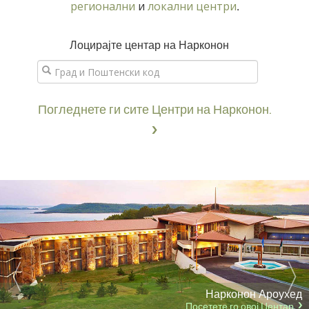
регионални
и
локални центри
.
Лоцирајте центар на Нарконон
Погледнете ги сите Центри на Нарконон.
Нарконон Ароухед
Посетете го овој Центар