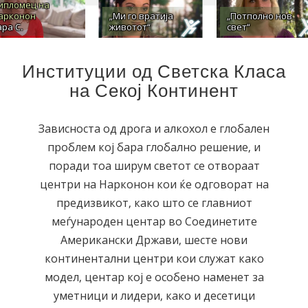
ипломец на
арконон
„Ми го вратија
„Потполно нов
ара С.
животот“
свет“
Институции од Светска Класа
на Секој Континент
Зависноста од дрога и алкохол е глобален
проблем кој бара глобално решение, и
поради тоа ширум светот се отвораат
центри на Нарконон кои ќе одговорат на
предизвикот, како што се главниот
меѓународен центар во Соединетите
Американски Држави, шесте нови
континентални центри кои служат како
модел, центар кој е особено наменет за
уметници и лидери, како и десетици