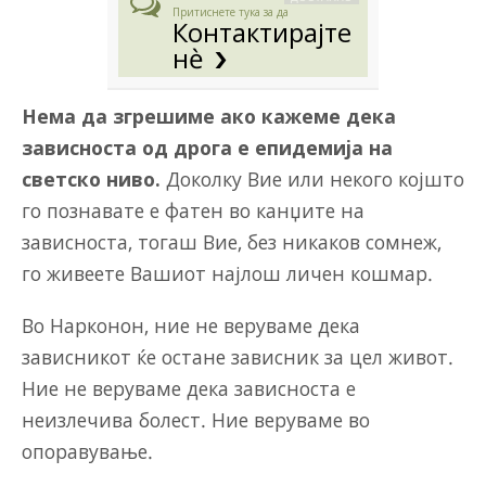
Притиснете тука за да
Контактирајте
нè
Нема да згрешиме ако кажеме дека
зависноста од дрога е епидемија на
светско ниво.
Доколку Вие или некого којшто
го познавате е фатен во канџите на
зависноста, тогаш Вие, без никаков сомнеж,
го живеете Вашиот најлош личен кошмар.
Во Нарконон, ние не веруваме дека
зависникот ќе остане зависник за цел живот.
Ние не веруваме дека зависноста е
неизлечива болест. Ние веруваме во
опоравување.