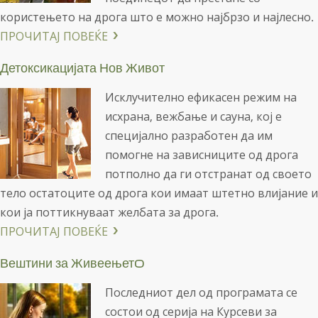
користењето на дрога што е можно најбрзо и најлесно.
ПРОЧИТАЈ ПОВЕЌЕ
Детоксикацијата Нов Живот
Исклучително ефикасен режим на
исхрана, вежбање и сауна, кој е
специјално разработен да им
помогне на зависниците од дрога
потполно да ги отстранат од своето
тело остатоците од дрога кои имаат штетно влијание и
кои ја поттикнуваат желбата за дрога.
ПРОЧИТАЈ ПОВЕЌЕ
Вештини за Живеењетo
Последниот дел од програмата се
состои од серија на Курсеви за