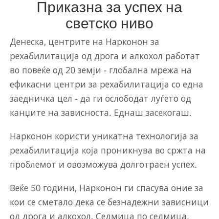
Приказна за успех на
светско ниво
Денеска, центрите на Нарконон за
рехабилитација од дрога и алкохол работат
во повеќе од 20 земји - глобална мрежа на
ефикасни центри за рехабилитација со една
заедничка цел - да ги ослободат луѓето од
канџите на зависноста. Еднаш засекогаш.
Нарконон користи уникатна технологија за
рехабилитација која проникнува во сржта на
проблемот и овозможува долготраен успех.
Веќе 50 години, Нарконон ги спасува оние за
кои се сметало дека се безнадежни зависници
од дрога и алкохол. Седмица по седмица.