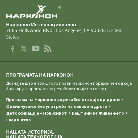
®
Нарконон Интернационално
7065 Hollywood Blvd.
,
Los Angeles
,
CA
90028
,
United
States
ПРОГРАМАТА НА НАРКОНОН
Дознајте што е тоа што го прави Нарконон поразличен од која
било друга програма за рехабилитација во светот
Програма на Нарконон за рехабилитација од дроги
Одвикнување без употреба на лекови и дрога
Детоксикација – Нов Живот
Вештини за Живеењетo
Сведоштва
НАШАТА ИСТОРИЈА.
НАШАТА ТЕХНОЛОГИЈА