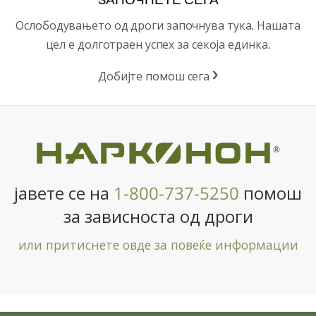
Ослободувањето од дроги започнува тука. Нашата
цел е долготраен успех за секоја единка.
Добијте помош сега
®
јавете се на
1-800-737-5250
помош
за зависноста од дроги
или притиснете овде за повеќе информации