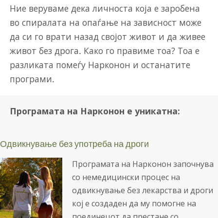
Ние веруваме дека личноста која е заробена
во спиралата на опаѓање на зависност може
да си го врати назад својот живот и да живее
живот без дрога. Како го правиме тоа? Тоа е
разликата помеѓу Нарконон и останатите
програми.
Програмата на Нарконон е уникатна:
Одвикнување без употреба на дроги
Програмата на Нарконон започнува
со немедицински процес на
одвикнување без лекарства и дроги
кој е создаден да му помогне на
поединецот да престане со