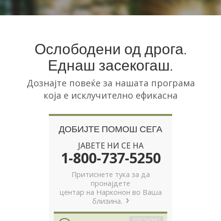
Norsk
Portuguès
Русский (Russian)
Ослободени од дрога.
Еднаш засекогаш.
Svenska
繁體中文 (Chinese)
Дознајте повеќе за нашата програма
која е исклучително ефикасна
Arabic
Nepali
ДОБИЈТЕ ПОМОШ СЕГА
Ukrainian
ЈАВЕТЕ НИ СЕ НА
Czech
1-800-737-5250
Turkish
Притиснете тука за да
пронајдете
Сите региони/јазици
центар на Нарконон во Ваша
близина.
ДОСТАПНО