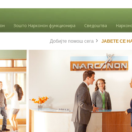
нон
Зошто Нарконон функционира
Сведоштва
Наркон
Добијте помош сега
ЈАВЕТЕ СЕ Н