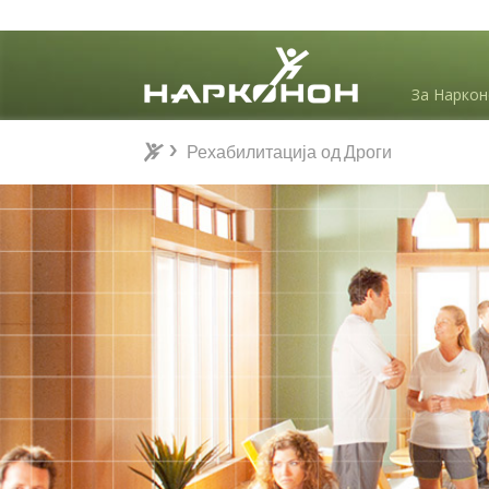
За Нарко
Рехабилитација од Дроги
⨯