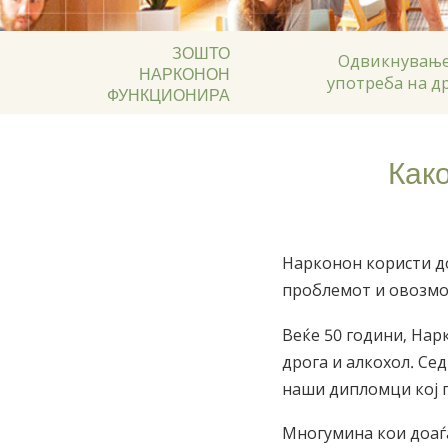
ЗОШТО
Одвикнување
НАРКОНОН
употреба на д
ФУНКЦИОНИРА
Како
Нарконон користи до
проблемот и овозмо
Веќе 50 години, Нар
дрога и алкохол. Се
наши дипломци кој п
Многумина кои доаѓ