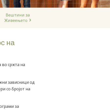
Nederlands
Norsk
Вештини за
Portuguès
Живеењетo
Русский (Russian)
Svenska
ос на
繁體中文 (Chinese)
Arabic
Nepali
 во сржта на
Ukrainian
Czech
ежни зависници од
ри со бројот на
Turkish
Сите региони/јазици
ограми за