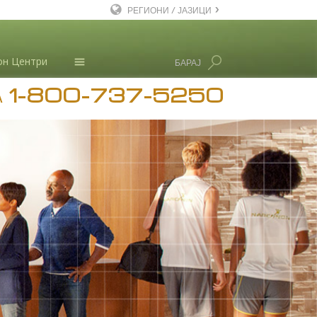
РЕГИОНИ / ЈАЗИЦИ
English
он Центри
БАРАЈ
Dansk
1-800-737-5250
Deutsch
Новости
А
Ελληνικά (Greek)
Л. Рон Хабард
Español
Français
Hebrew
Magyar
Italiano
日本語 (Japanese)
Macedonian