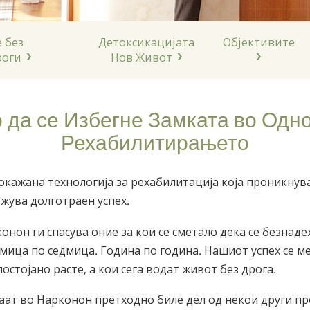
 без
Детоксикацијата
Објективите
роги
Нов Живот
 да се Избегне Замката во Одн
Рехабилитирањето
кажана технологија за рехабилитација која проникнува
жува долготраен успех.
конон ги спасува оние за кои се сметало дека се безнад
дмица по седмица. Година по година. Нашиот успех се ме
остојано расте, а кои сега водат живот без дрога.
аат во Нарконон претходно биле дел од некои други пр