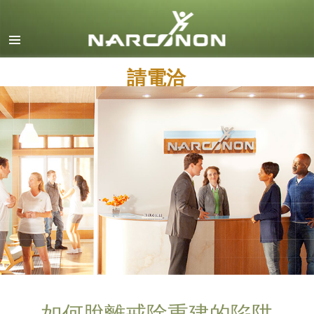
英文
丹麥文
請電洽
德文
希臘文
西班牙文（拉丁美洲）
法文
希伯來文
馬札兒文
義大利文
日文
馬其頓文
荷蘭文
如何脫離戒除重建的陷阱