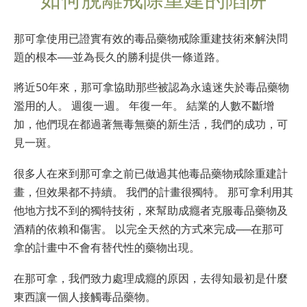
挪威文
葡萄牙文
那可拿使用已證實有效的毒品藥物戒除重建技術來解決問
題的根本──並為長久的勝利提供一條道路。
俄文
瑞典文
將近50年來，那可拿協助那些被認為永遠迷失於毒品藥物
濫用的人。 週復一週。 年復一年。 結業的人數不斷增
繁體中文
加，他們現在都過著無毒無藥的新生活，我們的成功，可
阿拉伯文
見一斑。
尼泊爾文
很多人在來到那可拿之前已做過其他毒品藥物戒除重建計
烏克蘭文
畫，但效果都不持續。 我們的計畫很獨特。 那可拿利用其
克羅埃西亞文
他地方找不到的獨特技術，來幫助成癮者克服毒品藥物及
酒精的依賴和傷害。 以完全天然的方式來完成──在那可
土耳其文
拿的計畫中不會有替代性的藥物出現。
所有區域／語言
在那可拿，我們致力處理
成癮的原因
，去得知最初是什麼
東西讓一個人接觸毒品藥物。