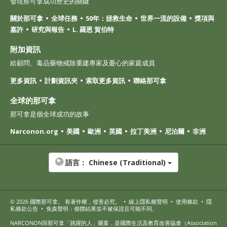
發現那可拿成功歷史的關鍵
關於那可拿
全球任務
50年：拯救生命
世界一流的設備
獎項與
嘉許
研究與報告
L. 羅恩 賀伯特
附加資訊
給顧問、毒品藥物戒除重建專家及憂心的家庭成員
更多資訊
計劃資訊夾
索取更多資訊
聯絡那可拿
全球的那可拿
那可拿是個全球成功的故事
Narconon.org
美國
歐洲
英國
拉丁美洲
尼泊爾
非洲
語言：
Chinese (Traditional)
© 2026
國際那可拿
。 有著作權，侵害必究。
•
線上隱私權聲明
•
使用條款
•
隱
私條款公告
•
免責聲明：個體結果並不被保證且可能不同。
NARCONON與那可拿「跳躍的人」圖案，是國際生活及教育改善協會（Association