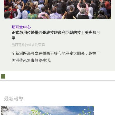
挪威文
葡萄牙文
俄文
那可拿中心
瑞典文
正式啟用位於墨西哥維拉維多利亞縣的拉丁美洲那可
拿
繁體中文
墨西哥維拉維多利亞縣
阿拉伯文
全新洲區那可拿在墨西哥核心地區盛大開幕，為拉丁
尼泊爾文
美洲帶來無毒無藥生活。
烏克蘭文
克羅埃西亞文
土耳其文
所有區域／語言
最新報導