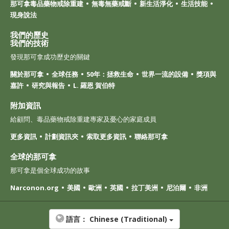
那可拿毒品藥物戒除重建
無毒無藥戒斷
新生活淨化
生活技能
現身說法
我們的歷史
我們的技術
發現那可拿成功歷史的關鍵
關於那可拿
全球任務
50年：拯救生命
世界一流的設備
獎項與
嘉許
研究與報告
L. 羅恩 賀伯特
附加資訊
給顧問、毒品藥物戒除重建專家及憂心的家庭成員
更多資訊
計劃資訊夾
索取更多資訊
聯絡那可拿
全球的那可拿
那可拿是個全球成功的故事
Narconon.org
美國
歐洲
英國
拉丁美洲
尼泊爾
非洲
語言：
Chinese (Traditional)