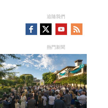
追隨我們
Follow
Follow
Follow
Follow
on
on
on
on
Facebook
X
YouTube
RSS
熱門新聞