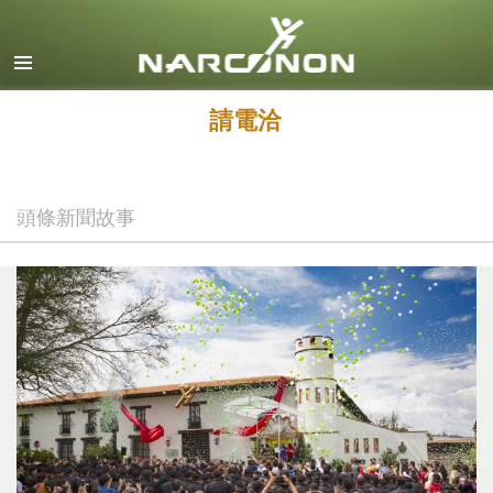
英文
丹麥文
德文
請電洽
希臘文
西班牙文（拉丁美洲）
頭條新聞故事
法文
希伯來文
馬札兒文
義大利文
日文
馬其頓文
荷蘭文