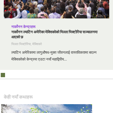
Norsk
Portuguès
Русский (Russian)
नार्कोनन केन्द्रहरू
Svenska
नार्कोनन ल्याटिन अमेरिका मेक्सिकोको भिल्ला भिक्टोरिया सञ्चालनमा
आएको छ
繁體中文 (Chinese)
भिल्ला भिक्टोरिया, मेक्सिको
Arabic
ल्याटिन अमेरिकामा लागुऔषध-मुक्त जीवनलाई वास्तविकतामा बदल्न
Nepali
मेक्सिकोको केन्द्रमा एउटा नयाँ महाद्विपीय...
Ukrainian
Czech
Turkish
सबै क्षेत्र /भाषा
केही नयाँ कथाहरू