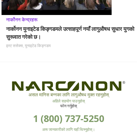
नार्कोनन केन्द्रहरू
नार्कोनन युनाइटेड किङ्गडमले उत्साहपूर्ण नयाँ लागुऔषध सुधार युगको
सुरूवात गरेको छ।
इस्ट ससेक्स, युनाइटेड किङ्गडम
®
असल मानिस बन्नका लागि लागुऔषध मुक्त रहनुहोस्
अहिले सहयोग पाउनुहोस्
फोन गर्नुहोस्
1 (800) 737-5250
अरू जानकारीको लागि यहाँ थिच्नुहोस्।