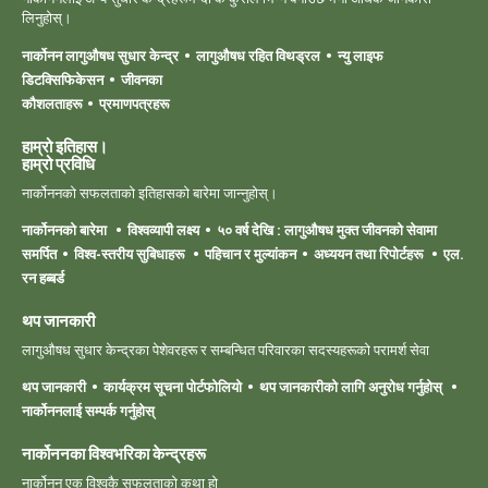
लिनुहोस्।
नार्कोनन लागुऔषध सुधार केन्द्र
लागुऔषध रहित विथड्रल
न्यु लाइफ
डिटक्सिफिकेसन
जीवनका
कौशलताहरू
प्रमाणपत्रहरू
हाम्रो इतिहास।
हाम्रो ‍प्रविधि
नार्कोननको सफलताको इतिहासको बारेमा जान्नुहोस्।
नार्कोननको बारेमा
विश्वव्यापी लक्ष्य
५० वर्ष देखि : लागुऔषध मुक्त जीवनको सेवामा
समर्पित
विश्व-स्तरीय सुबिधाहरू
पहिचान र मुल्यांकन
अध्ययन तथा रिपोर्टहरू
एल.
रन हब्बर्ड
थप जानकारी
लागुऔषध सुधार केन्द्रका पेशेवरहरू र सम्बन्धित परिवारका सदस्यहरूको परामर्श सेवा
थप जानकारी
कार्यक्रम सूचना पोर्टफोलियो
थप जानकारीको लागि अनुरोध गर्नुहोस्
नार्कोननलाई सम्पर्क गर्नुहोस्
नार्कोननका विश्वभरिका केन्द्रहरू
नार्कोनन एक विश्वकै सफलताको कथा हो