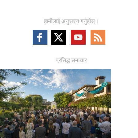
हामीलाई अनुसरण गर्नुहोस्।
Follow
Follow
Follow
Follow
on
on
on
on
Facebook
X
YouTube
RSS
प्रसिद्ध समाचार