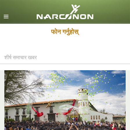
English
Dansk
Deutsch
फोन गर्नुहोस्
Ελληνικά (Greek)
Español
शीर्ष समाचार खबर
Français
Hebrew
Magyar
Italiano
日本語 (Japanese)
Macedonian
Nederlands