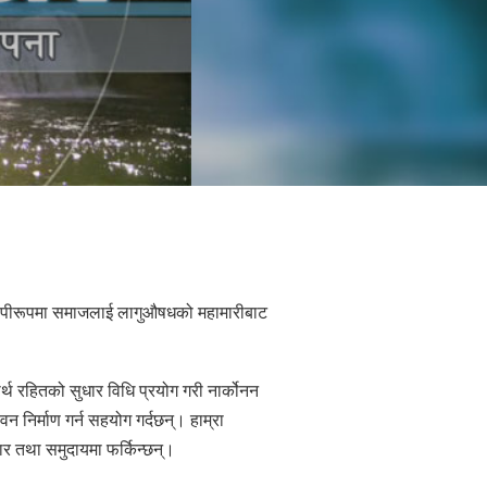
Nederlands
Norsk
Portuguès
Русский (Russian)
Svenska
繁體中文 (Chinese)
Arabic
Nepali
वव्यापीरूपमा समाजलाई लागुऔषधको महामारीबाट
Ukrainian
Czech
्थ रहितको सुधार विधि प्रयोग गरी नार्कोनन
Turkish
न निर्माण गर्न सहयोग गर्दछन्। हाम्रा
सबै क्षेत्र /भाषा
ार तथा समुदायमा फर्किन्छन्।