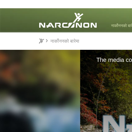
नार्कोननको बार
नार्कोननको बारेमा
नार्कोननको बारेमा
⨯
The media cou