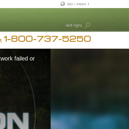
क्षेत्र / भाषाहरू
English
खोजी गर्नुहोस्
Dansk
1-800-737-5250
Deutsch
चार
्
Ελληνικά (Greek)
रन हब्बर्ड
Español
work failed or
Français
Hebrew
Magyar
Italiano
日本語 (Japanese)
Macedonian