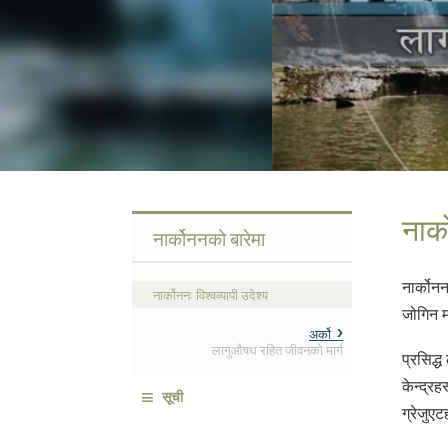
नार्
नार्कोननको बारेमा
नार्कोन
नार्कोनन: विश्वव्यापी उदेश्य
जोगिन मद
अर्को
लागुऔषध रहित जीवनको मार्ग
प्रसिद्
केन्द्र
≡
सूची
ग्रेजुए