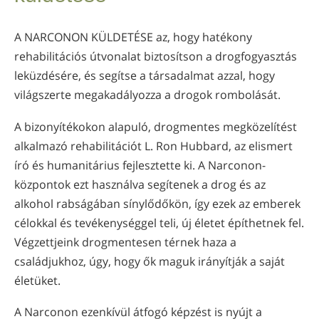
norvég
Português
A NARCONON KÜLDETÉSE az, hogy hatékony
rehabilitációs útvonalat biztosítson a drogfogyasztás
orosz
leküzdésére, és segítse a társadalmat azzal, hogy
svéd
világszerte megakadályozza a drogok rombolását.
kínai
A bizonyítékokon alapuló, drogmentes megközelítést
arab
alkalmazó rehabilitációt L. Ron Hubbard, az elismert
nepáli
író és humanitárius fejlesztette ki. A Narconon-
központok ezt használva segítenek a drog és az
ukrán
alkohol rabságában sínylődőkön, így ezek az emberek
horvát
célokkal és tevékenységgel teli, új életet építhetnek fel.
török
Végzettjeink drogmentesen térnek haza a
családjukhoz, úgy, hogy ők maguk irányítják a saját
Minden terület/nyelv
életüket.
A Narconon ezenkívül átfogó képzést is nyújt a