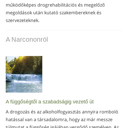
működőképes drogrehabilitációs és megelőző
megoldások után kutató szakembereknek és
szervezeteknek.
A Narcononról
A függőségtől a szabadságig vezető út
A drogozás és az alkoholfogyasztás annyira romboló
hatással van a társadalomra, hogy az már messze
túlmutat a függőség igájában vergődő személyen. Az