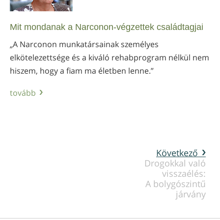
Mit mondanak a Narconon-végzettek családtagjai
„A Narconon munkatársainak személyes
elkötelezettsége és a kiváló rehabprogram nélkül nem
hiszem, hogy a fiam ma életben lenne.”
tovább
Következő
Drogokkal való
visszaélés:
A bolygószintű
járvány