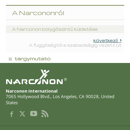
A Narcononról
A Narconon bolygószintű küldetése
következő
A függőségtől a szabadságig vezető út
≡
tárgymutató
®
Narconon International
7065 Hollywood Blvd.
,
Los Angeles
,
CA
90028
,
United
States