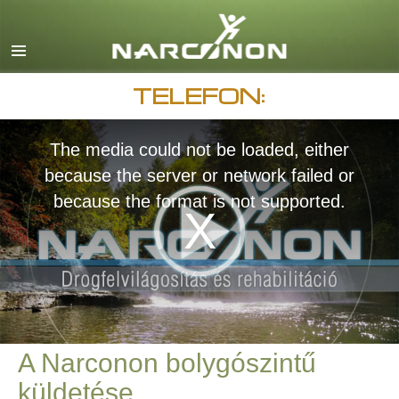
English
Dansk
Deutsch
TELEFON:
görög
The media could not be loaded, either
español
because the server or network failed or
francia
because the format is not supported.
héber
magyar
olasz
japán
macedón
A Narconon bolygószintű
Nederlands
küldetése