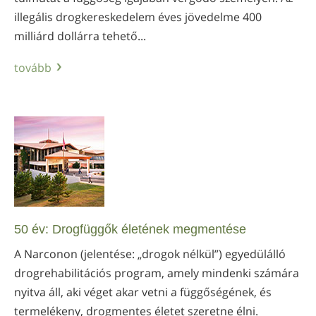
illegális drogkereskedelem éves jövedelme 400
milliárd dollárra tehető...
tovább
50 év: Drogfüggők életének megmentése
A Narconon (jelentése: „drogok nélkül”) egyedülálló
drogrehabilitációs program, amely mindenki számára
nyitva áll, aki véget akar vetni a függőségének, és
termelékeny, drogmentes életet szeretne élni.