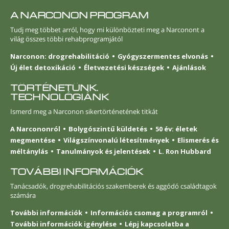
A NARCONON PROGRAM
Tudj meg többet arról, hogy mi különbözteti meg a Narconont a
világ összes többi rehabprogramjától
Narconon: drogrehabilitáció
Gyógyszermentes elvonás
Új élet detoxikáció
Életvezetési készségek
Ajánlások
TÖRTÉNETÜNK.
TECHNOLÓGIÁNK
Ismerd meg a Narconon sikertörténetének titkát
A Narcononról
Bolygószintű küldetés
50 év: életek
megmentése
Világszínvonalú létesítmények
Elismerés és
méltánylás
Tanulmányok és jelentések
L. Ron Hubbard
TOVÁBBI INFORMÁCIÓK
Tanácsadók, drogrehabilitációs szakemberek és aggódó családtagok
számára
További információk
Információs csomag a programról
További információk igénylése
Lépj kapcsolatba a