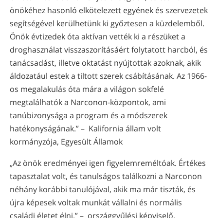
önökéhez hasonló elkötelezett egyének és szervezetek
segítségével kerülhetünk ki győztesen a küzdelemből.
Önök évtizedek óta aktívan vették ki a részüket a
droghasználat visszaszorításáért folytatott harcból, és
tanácsadást, illetve oktatást nyújtottak azoknak, akik
áldozatául estek a tiltott szerek csábításának. Az 1966-
os megalakulás óta mára a világon sokfelé
megtalálhatók a Narconon-központok, ami
tanúbizonysága a program és a módszerek
hatékonyságának.” – Kalifornia állam volt
kormányzója, Egyesült Államok
„Az önök eredményei igen figyelemreméltóak. Értékes
tapasztalat volt, és tanulságos találkozni a Narconon
néhány korábbi tanulójával, akik ma már tiszták, és
újra képesek voltak munkát vállalni és normális
családi életet élni.” – országgyűlési képviselő,