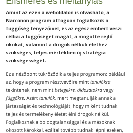
Elismerés és méltánylás
norvég
Amint az ezen a weboldalon is olvasható, a
Português
Narconon program átfogóan foglalkozik a
orosz
függőség tényezőivel, és az egész embert veszi
svéd
célba: a függőséget magát, a mögötte rejlő
okokat, valamint a drogok nélküli élethez
kínai
szükséges, teljes mértékben új stratégia
arab
szükségességét.
nepáli
Ez a nézőpont tükröződik a teljes programon: például
ukrán
az, hogy a program résztvevőire mint
tanulókra
horvát
tekintenek, nem mint
betegekre,
áldozatokra
vagy
függőkre.
Azért
tanulók,
mert megtanulják annak a
török
jártasságát és technológiáját, hogy miként tudnak
Minden terület/nyelv
teljes és termelékeny életet élni drogok nélkül.
Foglalkoznak a boldogtalansággal és a másoknak
okozott károkkal, ezáltal tovább tudnak lépni ezeken,