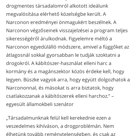
drogmentes társadalomról alkotott ideálunk
megvalósítása elérhető közelségbe került. A
Narconon eredményei önmagukért beszélnek. A
Narconon végzőseinek visszajelzései a program teljes
sikerességéről árulkodnak. Figyelemre méltó a
Narconon egyedülálló módszere, amivel a függőket az
átlagosnál sokkal gyorsabban le tudják szoktatni a
drogokról. A kábítószer-használat elleni harc a
kormány és a magánszektor közös érdeke kell, hogy
legyen. Büszke vagyok arra, hogy együtt dolgozhatok a
Narcononnal, és másokat is arra biztatok, hogy
csatlakozzanak a kábítószerek elleni harchoz.” –
egyesült államokbeli szenátor
„Társadalmunknak felül kell kerekednie ezen a
veszedelmes kihíváson, a drogproblémán. Nem
élhetünk tovább reménytelenségben, és csak az