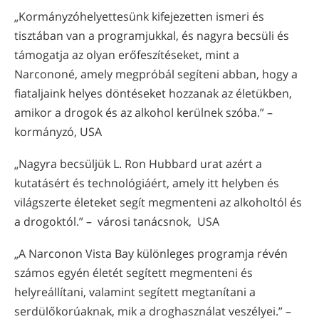
„Kormányzóhelyettesünk kifejezetten ismeri és
tisztában van a programjukkal, és nagyra becsüli és
támogatja az olyan erőfeszítéseket, mint a
Narcononé, amely megpróbál segíteni abban, hogy a
fiataljaink helyes döntéseket hozzanak az életükben,
amikor a drogok és az alkohol kerülnek szóba.” –
kormányzó, USA
„Nagyra becsüljük L. Ron Hubbard urat azért a
kutatásért és technológiáért, amely itt helyben és
világszerte életeket segít megmenteni az alkoholtól és
a drogoktól.” – városi tanácsnok, USA
„A Narconon Vista Bay különleges programja révén
számos egyén életét segített megmenteni és
helyreállítani, valamint segített megtanítani a
serdülőkorúaknak, mik a droghasználat veszélyei.” –