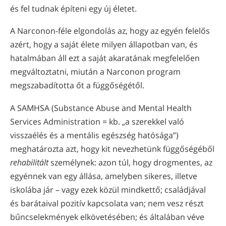
és fel tudnak építeni egy új életet.
A Narconon-féle elgondolás az, hogy az egyén felelős
azért, hogy a saját élete milyen állapotban van, és
hatalmában áll ezt a saját akaratának megfelelően
megváltoztatni, miután a Narconon program
megszabadította őt a függőségétől.
A SAMHSA (Substance Abuse and Mental Health
Services Administration = kb. „a szerekkel való
visszaélés és a mentális egészség hatósága”)
meghatározta azt, hogy kit nevezhetünk függőségéből
rehabilitált
személynek: azon túl, hogy drogmentes, az
egyénnek van egy állása, amelyben sikeres, illetve
iskolába jár – vagy ezek közül mindkettő; családjával
és barátaival pozitív kapcsolata van; nem vesz részt
bűncselekmények elkövetésében; és általában véve