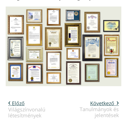
Előző
Következő
Tanulmányok és
Világszínvonalú
jelentések
létesítmények