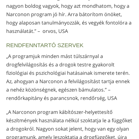
nagyon boldog vagyok, hogy azt mondhatom, hogy a
Narconon program jó hír. Arra bátorítom önöket,
hogy alaposan tanulmányozzák, és vegyék fontolóra a
használatát.” – orvos, USA
RENDFENNTARTÓ SZERVEK
„A programjuk minden mást túlszárnyal a
drogfelvilágosítás és a drogok testre gyakorolt
fiziológiai és pszichológiai hatásainak ismerete terén.
Az, ahogyan a Narconon a felvilágosítást tartja ennek
a nehéz közönségnek, egészen bámulatos.” –
rendőrkapitány és parancsnok, rendőrség, USA
„A Narconon program kábítószer-helyettesítő
készítmények használata nélkül szoktatja le a függőket
a drogokról. Nagyon sokat jelent, hogy van egy olyan
programunk, amely leszoktatja a drogfüggőket, újra