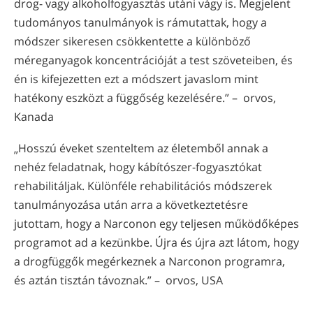
drog- vagy alkoholfogyasztás utáni vágy is. Megjelent
tudományos tanulmányok is rámutattak, hogy a
módszer sikeresen csökkentette a különböző
méreganyagok koncentrációját a test szöveteiben, és
én is kifejezetten ezt a módszert javaslom mint
hatékony eszközt a függőség kezelésére.” – orvos,
Kanada
„Hosszú éveket szenteltem az életemből annak a
nehéz feladatnak, hogy kábítószer-fogyasztókat
rehabilitáljak. Különféle rehabilitációs módszerek
tanulmányozása után arra a következtetésre
jutottam, hogy a Narconon egy teljesen működőképes
programot ad a kezünkbe. Újra és újra azt látom, hogy
a drog­függők megérkeznek a Narconon programra,
és aztán tisztán távoznak.” – orvos, USA