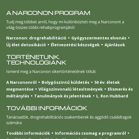
A NARCONON PROGRAM
Tudj meg többet arról, hogy mi különbözteti meg a Narconont a
világ összes többi rehabprogramjától
Narconon: drogrehabilitáció
Gyógyszermentes elvonás
Új élet detoxikáció
Életvezetési készségek
Ajánlások
TÖRTÉNETÜNK.
TECHNOLÓGIÁNK
Ismerd meg a Narconon sikertörténetének titkát
A Narcononról
Bolygószintű küldetés
50 év: életek
megmentése
Világszínvonalú létesítmények
Elismerés és
méltánylás
Tanulmányok és jelentések
L. Ron Hubbard
TOVÁBBI INFORMÁCIÓK
Tanácsadók, drogrehabilitációs szakemberek és aggódó családtagok
számára
További információk
Információs csomag a programról