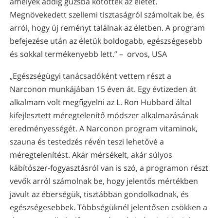
amelyek addig gúzsba kötötték az életét.
Megnövekedett szellemi tisztaságról számoltak be, és
arról, hogy új reményt találnak az életben. A program
befejezése után az életük boldogabb, egészségesebb
és sokkal termékenyebb lett.” – orvos, USA
„Egészségügyi tanácsadóként vettem részt a
Narconon munkájában 15 éven át. Egy évtizeden át
alkalmam volt megfigyelni az L. Ron Hubbard által
kifejlesztett méregtelenítő módszer alkalmazásának
eredményességét. A Narconon program vitaminok,
szauna és testedzés révén teszi lehetővé a
méregtelenítést. Akár mérsékelt, akár súlyos
kábítószer-fogyasztásról van is szó, a programon részt
vevők arról számolnak be, hogy jelentős mértékben
javult az éberségük, tisztábban gondolkodnak, és
egészségesebbek. Többségüknél jelentősen csökken a