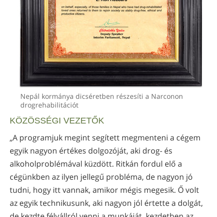
Nepál kormánya dicséretben részesíti a Narconon
drogrehabilitációt
KÖZÖSSÉGI VEZETŐK
„A programjuk megint segített megmenteni a cégem
egyik nagyon értékes dolgozóját, aki drog- és
alkoholproblémával küzdött. Ritkán fordul elő a
cégünkben az ilyen jellegű probléma, de nagyon jó
tudni, hogy itt vannak, amikor mégis megesik. Ő volt
az egyik technikusunk, aki nagyon jól értette a dolgát,
de kezdte félvállról venni a munkáját, kezdetben az