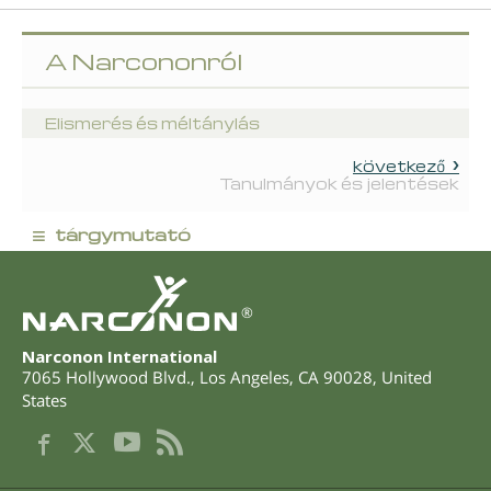
A Narcononról
Elismerés és méltánylás
következő
Tanulmányok és jelentések
≡
tárgymutató
®
Narconon International
7065 Hollywood Blvd.
,
Los Angeles
,
CA
90028
,
United
States