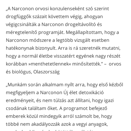
„A Narconon orvosi konzulenseként szó szerint
drogfüggők százait követtem végig, ahogyan
végigcsinálták a Narconon drogeltávolító és
méregtelenítő programját. Megállapítottam, hogy a
Narconon módszere a legtöbb vizsgált esetben
hatékonynak bizonyult. Arra is rá szeretnék mutatni,
hogy a normál életbe visszatért egyének nagy részét
korábban »menthetetlennek« minősítették.” – orvos
és biológus, Olaszország
„Munkám során alkalmam nyílt arra, hogy első kézből
megfigyeljem a Narconon Új élet detoxikáció
eredményeit, és nem túlzás azt állítani, hogy igazi
csodának találtam őket. A programot befejező
emberek közül mindegyik arról számolt be, hogy
többé nem akadályozzák azok a vegyi anyagok,