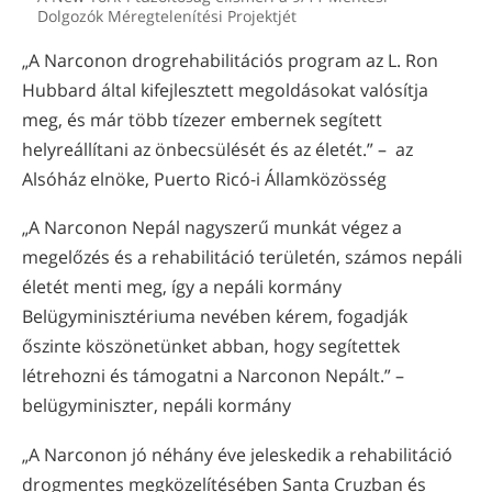
Dolgozók Méregtelenítési Projektjét
„A Narconon drogrehabilitációs program az L. Ron
Hubbard által kifejlesztett megoldásokat valósítja
meg, és már több tízezer embernek segített
helyreállítani az önbecsülését és az életét.” – az
Alsóház elnöke, Puerto Ricó-i Államközösség
„A Narconon Nepál nagyszerű munkát végez a
megelőzés és a rehabilitáció területén, számos nepáli
életét menti meg, így a nepáli kormány
Belügyminisztériuma nevében kérem, fogadják
őszinte köszönetünket abban, hogy segítettek
létrehozni és támogatni a Narconon Nepált.” –
belügyminiszter, nepáli kormány
„A Narconon jó néhány éve jeleskedik a rehabilitáció
drogmentes megközelítésében Santa Cruzban és