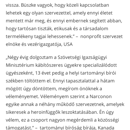
vissza. Büszke vagyok, hogy közeli kapcsolatban
lehetek egy olyan szervezettel, amely ennyi életet
mentett már meg, és ennyi embernek segített abban,
hogy tartósan tiszták, etikusak és a társadalom
termelékeny tagjai lehessenek.” – nonprofit szervezet
elnöke és vezérigazgatója, USA
„Négy évig dolgoztam a Szövetségi Igazságügyi
Minisztérium kábítószeres ügyekre specializálódott
ügyészeként, 13 évet pedig a helyi tartományi bírói
székben töltöttem el. Ennyi tapasztalattal a hátam
mögött úgy döntöttem, megírom önöknek a
véleményemet. Véleményem szerint a Narconon
egyike annak a néhány működő szervezetnek, amelyek
sikeresek a heroinfüggők leszoktatásában. Én úgy
vélem, ez a csoport nagyon megérdemli a közösségi
támogatást.” – tartományi bíróság bírája, Kanada