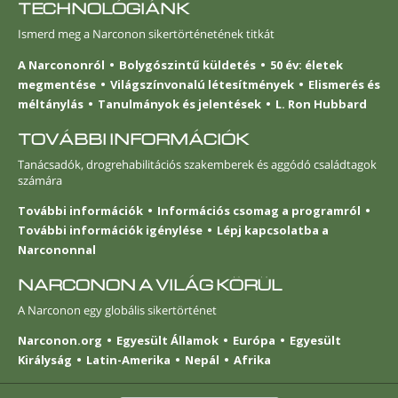
TECHNOLÓGIÁNK
Ismerd meg a Narconon sikertörténetének titkát
A Narcononról
Bolygószintű küldetés
50 év: életek
megmentése
Világszínvonalú létesítmények
Elismerés és
méltánylás
Tanulmányok és jelentések
L. Ron Hubbard
TOVÁBBI INFORMÁCIÓK
Tanácsadók, drogrehabilitációs szakemberek és aggódó családtagok
számára
További információk
Információs csomag a programról
További információk igénylése
Lépj kapcsolatba a
Narcononnal
NARCONON A VILÁG KÖRÜL
A Narconon egy globális sikertörténet
Narconon.org
Egyesült Államok
Európa
Egyesült
Királyság
Latin-Amerika
Nepál
Afrika