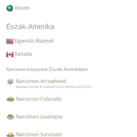
norvég
összes
Português
Észak-Amerika
orosz
svéd
Egyesült Államok
kínai
Kanada
arab
Narconon-központok Észak-Amerikában
nepáli
Narconon Arrowhead
ukrán
REHABILITÁCIÓS ÉS NEMZETKÖZI KÉPZÉSI KÖZPONT
horvát
Narconon Colorado
török
Minden terület/nyelv
Narconon Louisiana
Narconon Suncoast