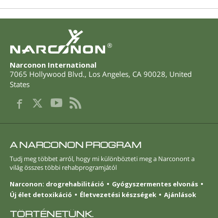
®
Narconon International
7065 Hollywood Blvd.
,
Los Angeles
,
CA
90028
,
United
States
A NARCONON PROGRAM
Tudj meg többet arról, hogy mi különbözteti meg a Narconont a
világ összes többi rehabprogramjától
Narconon: drogrehabilitáció
Gyógyszermentes elvonás
Új élet detoxikáció
Életvezetési készségek
Ajánlások
TÖRTÉNETÜNK.