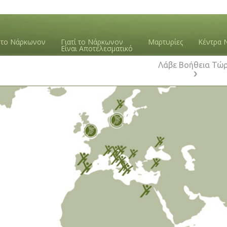
ε το Νάρκωνον
Γιατί το Νάρκωνον
Μαρτυρίες
Κέντρα 
Είναι Αποτελεσματικό
Λάβε Βοήθεια Τώ