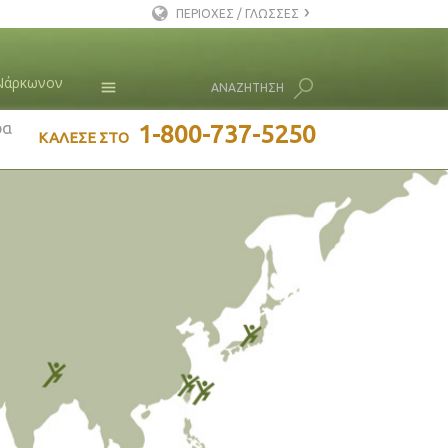
ΠΕΡΙΟΧΕΣ / ΓΛΩΣΣΕΣ
Αγγλικά
Νάρκωνον
ΑΝΑΖΗΤΗΣΗ
Δανέζικα
Ολλανδικά
ρα
Νέα
1-800-737-5250
ΚΑΛΕΣΕ ΣΤΟ
Ελληνικά
Λ. Ρον Χάμπαρντ
Ισπανικά
Γαλλικά
Εβραϊκά
Ούγγρικα
Ιταλικά
日本語 (Ιαπωνικά)
Σερβομακεδονικά