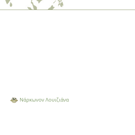
Ολλανδία
Νορβηγικά
Πορτογαλικά
Русский (Ρωσικά)
Σουηδικά
繁體中文 (Κινεζικά)
Αραβικά
Νεπαλέζικα
Ουκρανικά
Κροατικά
Νάρκωνον Λουιζιάνα
Τουρκικά
Όλες οι Περιοχές/Γλώσσες