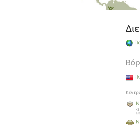
Διε
Πα
Βόρ
Ην
Κέντρ
Ν
ΚΕ
ΔΙ
Ν