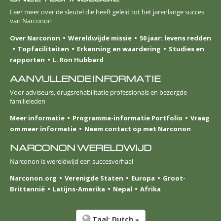
Leer meer over de sleutel die heeft geleid tot het jarenlange succes
van Narconon
Over Narconon
Wereldwijde missie
50 jaar: levens redden
Topfaciliteiten
Erkenning en waardering
Studies en
rapporten
L. Ron Hubbard
AANVULLENDE INFORMATIE
Voor adviseurs, drugsrehabilitatie professionals en bezorgde
familieleden
Meer informatie
Programma-informatie Portfolio
Vraag
om meer informatie
Neem contact op met Narconon
NARCONON WERELDWIJD
Narconon is wereldwijd een succesverhaal
Narconon.org
Verenigde Staten
Europa
Groot-
Brittannië
Latijns-Amerika
Nepal
Afrika
Taal:
Dutch