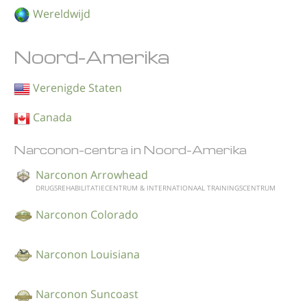
Noors
Wereldwijd
Portugues
Noord-Amerika
Russisch
Zweeds
Verenigde Staten
Chinees
Canada
Arabisch
Narconon-centra in Noord-Amerika
Nepalees
Narconon Arrowhead
Oekraïens
DRUGSREHABILITATIECENTRUM & INTERNATIONAAL TRAININGSCENTRUM
Kroatisch
Narconon Colorado
Turks
Narconon Louisiana
Alle regio’s/talen
Narconon Suncoast