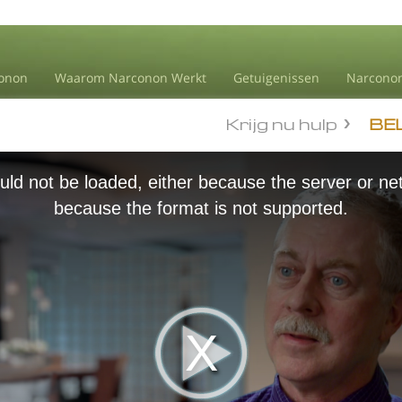
onon
Waarom Narconon Werkt
Getuigenissen
Narconon
Krijg nu hulp
BE
ld not be loaded, either because the server or net
because the format is not supported.