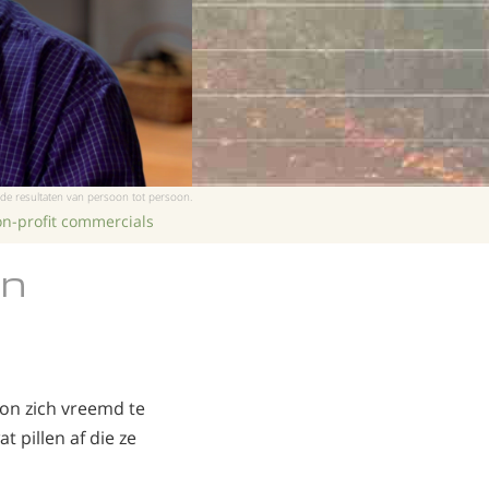
Nederlands
Noors
Portugues
Russisch
Zweeds
 de resultaten van persoon tot persoon.
Chinees
n-profit commercials
Arabisch
an
Nepalees
Oekraïens
Kroatisch
Turks
on zich vreemd te
 pillen af die ze
Alle regio’s/talen