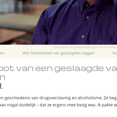
Zoals met elk drugsrehabilitatieprogramma verschillen
gen
Wat familieleden van geslaagden zeggen
No
ot van een geslaagde v
n
.
n geschiedenis van drugsverslaving en alcoholisme. Ze beg
s nogal duidelijk – dat ze ergens mee bezig was. Ik pakte wat