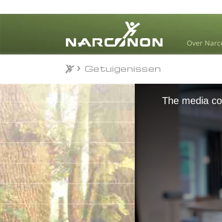
Over Narc
Getuigenissen
Getuigenissen
⨯
The media cou