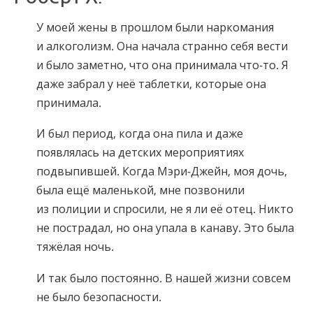
Норвежский
У моей жены в прошлом были наркомания
Португальский
и алкоголизм. Она начала странно себя вести
Русский
и было заметно, что она принимала что-то. Я
даже забрал у неё таблетки, которые она
Шведский
принимала.
Китайский
И был период, когда она пила и даже
Арабский
появлялась на детских мероприятиях
Непальский
подвыпившей. Когда Мэри-Джейн, моя дочь,
Украинский
была ещё маленькой, мне позвонили
из полиции и спросили, не я ли её отец. Никто
Хорватский
не пострадал, но она упала в канаву. Это была
Турецкий
тяжёлая ночь.
Все регионы/языки
И так было постоянно. В нашей жизни совсем
не было безопасности.