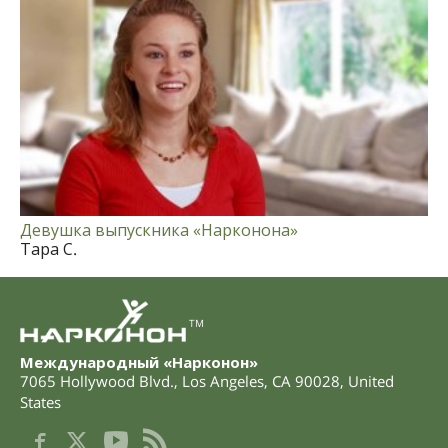
Девушка выпускника «Нарконона»
Тара С.
TM
Международный «Нарконон»
7065 Hollywood Blvd.
,
Los Angeles
,
CA
90028
,
United
States