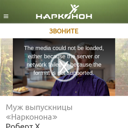
Английский
Датский
Немецкий
ЗВОНИТЕ
Греческий
The media could not be loaded,
Испанский
either because the server or
Французский
network failed or because the
Иврит
format is not supported.
Венгерский
Итальянский
Японский
Муж выпускницы
Македонский
«Нарконона»
Нидерландский
Роберт Х.