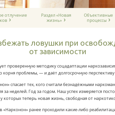
е отлучение
Раздел «Новая
Объективные
ков
жизнь»
процессы
избежать ловушки при освобож
от зависимости
ует проверенную методику соцадаптации наркозависи
о корня проблемы, — и даёт долгосрочную перспективу 
нон» спасает тех, кого считали безнадёжными наркома
я за неделей. Год за годом. Наш успех измеряется пос
у которых теперь новая жизнь, свободная от наркотик
в «Нарконон» ранее проходили какие-либо реабилита