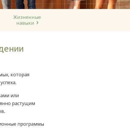
Нидерландский
Норвежский
Жизненные
Португальский
навыки
Русский
Шведский
дении
Китайский
Арабский
мых, которая
Непальский
успеха.
Украинский
нами или
Хорватский
тоянно растущим
Турецкий
ов.
Все регионы/языки
ционные программы