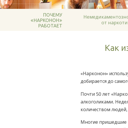
ПОЧЕМУ
Немедикаментозно
«НАРКОНОН»
от наркоти
РАБОТАЕТ
Как 
«Нарконон» использ
добирается до самог
Почти 50 лет «Нарко
алкоголиками. Недел
количеством людей, 
Многие пришедшие 