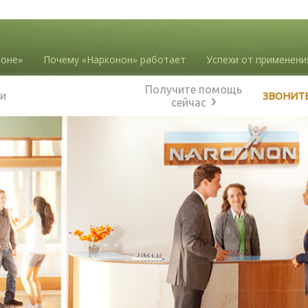
ноне»
Почему «Нарконон» работает
Успехи от применени
Получите помощь
и
ЗВОНИТ
сейчас