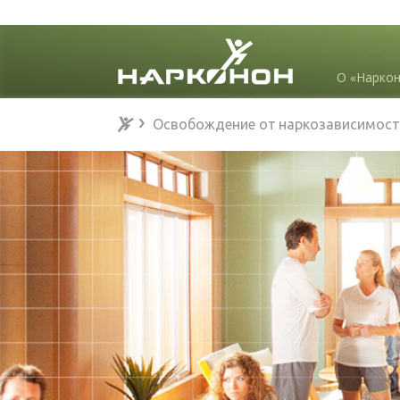
О «Нарко
Освобождение от наркозависимост
⨯