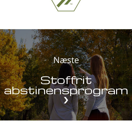
Næste
Stoffrit
abstinensprogram