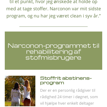
til et punkt, hvor jeg ønskede at holde op
med at tage stoffer. Narconon var mit sidste
program, og nu har jeg været clean i syv år.”
Narconon-programmet til
rehabilitering af
stofmisbrugere
Stoffrit abstinens­
program
Der er en personlig rådgiver til
rådighed 24 timer i døgnet, som
vil hjælpe hver enkelt deltager