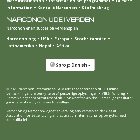
Mere information
Information om programmet
Få mere
information
Kontakt Narconon
Stofmisbrug
NARCONON UDE I VERDEN
Narconon er en succes på verdensplan
Narconon.org
USA
Europa
Storbritannien
Latinamerika
Nepal
Afrika
Sprog:
Danish
© 2026
Narconon International
. Alle rettigheder forbeholdt.
•
Online
bemærkninger om beskyttelse af personlige oplysninger
•
Vilkår for brug
•
Bemærkninger om privatlivspolitik
•
Ansvarsfraskrivelse: Personlige resultater
garanteres ikke og kan være forskellige.
Narconon og Narconon-logoet er vare- og servicemærker, der ejes af
Association for Better Living and Education International og benyttes med
deres tilladelse.