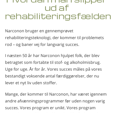
Norsk
ud af
Português
rehabiliteringsfælden
Russisk
Svensk
Narconon bruger en gennemprøvet
rehabiliteringsteknologi, der kommer til problemets
Kinesisk
rod – og baner vej for langvarig succes.
Arabisk
I næsten 50 år har Narconon hjulpet folk, der blev
Nepalesisk
betragtet som fortabte til stof- og alkoholmisbrug.
Ukrainsk
Uge for uge. År for år. Vores succes måles på vores
Kroatisk
bestandigt voksende antal færdiggørelser, der nu
lever et nyt liv uden stoffer.
Tyrkisk
Alle sprog
Mange, der kommer til Narconon, har været igennem
andre afvænningsprogrammer før uden nogen varig
succes. Vores program er unikt. Vores program