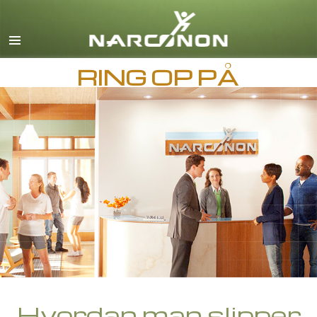
Engelsk
Dansk
RING OP PÅ
Deutsch
Græsk
Español
Français
Hebraisk
Magyar
Italiano
Japansk
Makedonsk
Nederlands
Hvordan man slipper