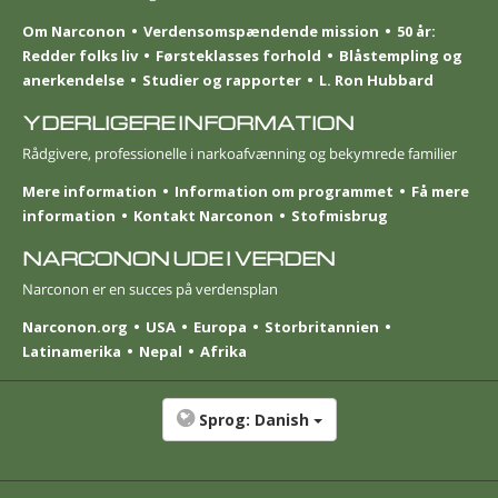
Om Narconon
Verdensomspændende mission
50 år:
Redder folks liv
Førsteklasses forhold
Blåstempling og
anerkendelse
Studier og rapporter
L. Ron Hubbard
YDERLIGERE INFORMATION
Rådgivere, professionelle i narkoafvænning og bekymrede familier
Mere information
Information om programmet
Få mere
information
Kontakt Narconon
Stofmisbrug
NARCONON UDE I VERDEN
Narconon er en succes på verdensplan
Narconon.org
USA
Europa
Storbritannien
Latinamerika
Nepal
Afrika
Sprog:
Danish