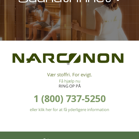
®
Vær stoffri. For evigt.
Få hjælp nu
RING OP PÅ
1 (800) 737-5250
eller klik her for at få yderligere information