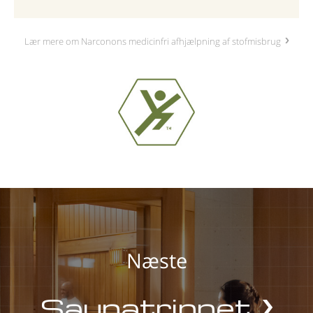
Lær mere om Narconons medicinfri afhjælpning af stofmisbrug
Næste
Saunatrinnet