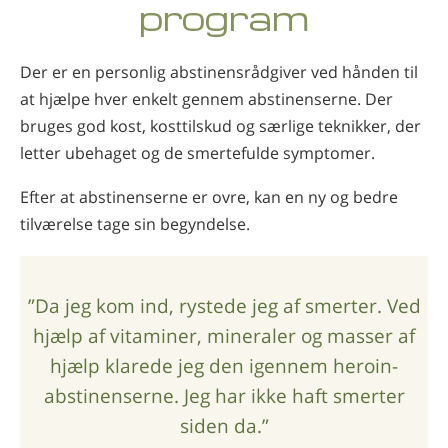
program
Norsk
Português
Der er en personlig abstinensrådgiver ved hånden til
Russisk
at hjælpe hver enkelt gennem abstinenserne. Der
Svensk
bruges god kost, kosttilskud og særlige teknikker, der
letter ubehaget og de smertefulde symptomer.
Kinesisk
Arabisk
Efter at abstinenserne er ovre, kan en ny og bedre
tilværelse tage sin begyndelse.
Nepalesisk
Ukrainsk
Kroatisk
”Da jeg kom ind, rystede jeg af smerter. Ved
hjælp af vitaminer, mineraler og masser af
Tyrkisk
hjælp klarede jeg den igennem heroin-
Alle sprog
abstinenserne. Jeg har ikke haft smerter
siden da.”