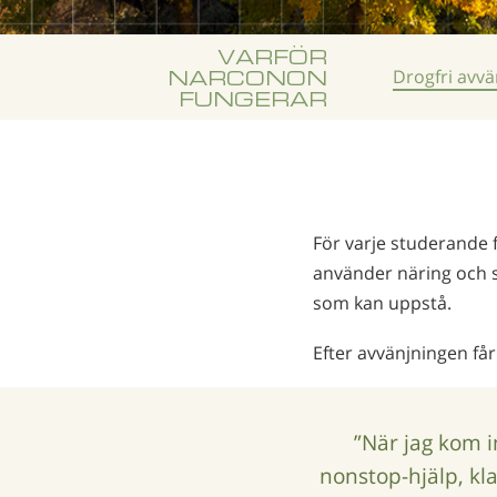
VARFÖR
NARCONON
Drogfri avvä
FUNGERAR
För varje studerande fi
använder näring och 
som kan uppstå.
Efter avvänjningen får b
”När jag kom i
nonstop-hjälp, kl