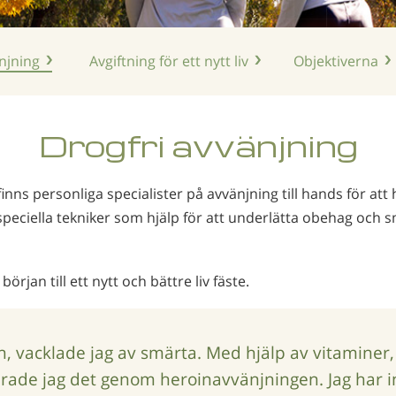
njning
Avgiftning för ett nytt liv
Objektiverna
Drogfri avvänjning
nns personliga specialister på avvänjning till hands för att hj
speciella tekniker som hjälp för att underlätta obehag o
örjan till ett nytt och bättre liv fäste.
n, vacklade jag av smärta. Med hjälp av vitaminer
arade jag det genom heroinavvänjningen. Jag har i