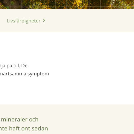
Nederlands
Norsk
Livsfärdigheter
Portuguès
Ryska
Svenska
Kinesiska
älpa till. De
Arabiska
ch smärtsamma symptom
Nepali
Ukrainska
Kroatiska
Tjeckiska
, mineraler och
Alla regioner/språk
nte haft ont sedan