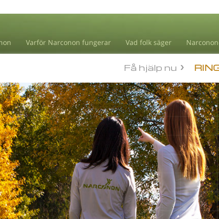
non
Varför Narconon fungerar
Vad folk säger
Narconon
Få hjälp nu
RIN