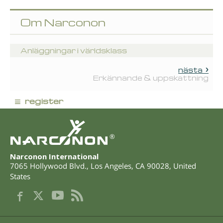
Om Narconon
Anläggningar i världsklass
nästa
Erkännande & uppskattning
≡
register
®
Narconon International
7065 Hollywood Blvd.
,
Los Angeles
,
CA
90028
,
United
States