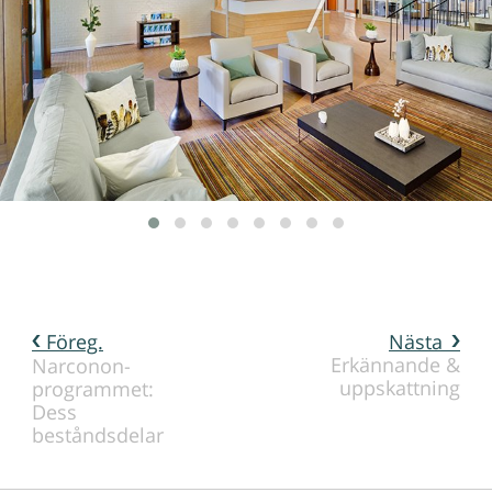
Föreg.
Nästa
Erkännande &
Narconon-
uppskattning
programmet:
Dess
beståndsdelar