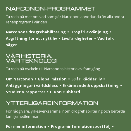
NARCONON-PROGRAMMET
Ta reda på mer om vad som gör Narconon annorlunda än alla andra
rehabprogram i världen
Narconons drogrehabilitering
Drogfri avvänjning
Avgiftning för ett nytt liv
Livsfärdigheter
Vad folk
säger
VÅR HISTORIA.
VÅR TEKNOLOGI
Ta reda på nyckeln till Narconons historia av framgång
Om Narconon
Global mission
50 år: Räddar liv
Anläggningar i världsklass
Erkännande & uppskattning
Studier & rapporter
L. Ron Hubbard
YTTERLIGARE INFORMATION
För rådgivare, yrkesverksamma inom drogrehabilitering och berörda
familjemedlemmar
För mer information
Programinformationsportfölj