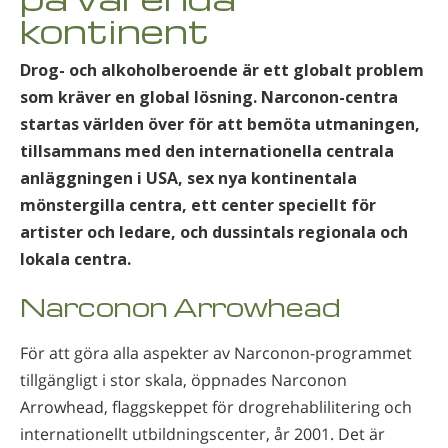
Norsk
kontinent
Portuguès
Drog- och alkoholberoende är ett globalt problem
Ryska
som kräver en global lösning. Narconon-centra
Svenska
startas världen över för att bemöta utmaningen,
tillsammans med den internationella centrala
Kinesiska
anläggningen i USA, sex nya kontinentala
Arabiska
mönstergilla centra, ett center speciellt för
Nepali
artister och ledare, och dussintals regionala och
lokala centra.
Ukrainska
Narconon Arrowhead
Kroatiska
Tjeckiska
För att göra alla aspekter av Narconon-programmet
Alla regioner/språk
tillgängligt i stor skala, öppnades Narconon
Arrowhead, flaggskeppet för drogrehablilitering och
internationellt utbildningscenter, år 2001. Det är