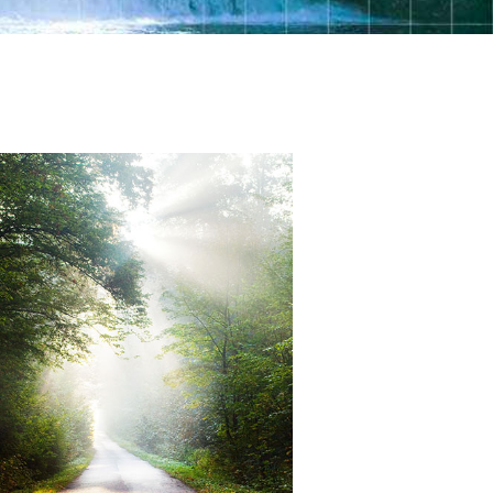
Nederlands
Norsk
Portuguès
Ryska
Svenska
Kinesiska
Arabiska
Nepali
Ukrainska
Kroatiska
Tjeckiska
Alla regioner/språk