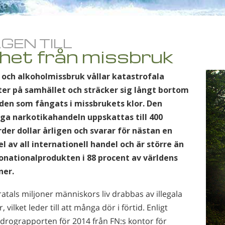
GEN TILL
ihet från missbruk
 och alkoholmissbruk vållar katastrofala
ter på samhället och sträcker sig långt bortom
iden som fångats i missbrukets klor. Den
iga narkotikahandeln uppskattas till 400
rder dollar årligen och svarar för nästan en
el av all internationell handel och är större än
onationalprodukten i 88 procent av världens
ner.
tals miljoner människors liv drabbas av illegala
, vilket leder till att många dör i förtid. Enligt
sdrograpporten för 2014 från FN:s kontor för