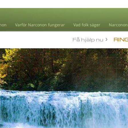
non
Varför Narconon fungerar
Vad folk säger
Narconon
Få hjälp nu
RIN