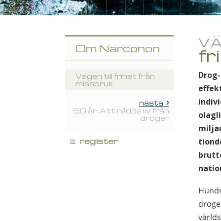
VÄ
Om Narconon
fr
Drog-
Vägen till frihet från
missbruk
effek
indiv
nästa
50 år: Att rädda liv från
olagl
droger
milja
≡
register
tiond
brutt
natio
Hundra
droger
värld