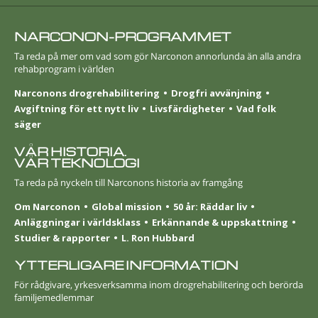
NARCONON-PROGRAMMET
Ta reda på mer om vad som gör Narconon annorlunda än alla andra
rehabprogram i världen
Narconons drogrehabilitering
Drogfri avvänjning
Avgiftning för ett nytt liv
Livsfärdigheter
Vad folk
säger
VÅR HISTORIA.
VÅR TEKNOLOGI
Ta reda på nyckeln till Narconons historia av framgång
Om Narconon
Global mission
50 år: Räddar liv
Anläggningar i världsklass
Erkännande & uppskattning
Studier & rapporter
L. Ron Hubbard
YTTERLIGARE INFORMATION
För rådgivare, yrkesverksamma inom drogrehabilitering och berörda
familjemedlemmar