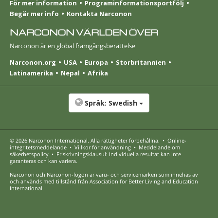
För mer information
Programinformationsportfölj
Begär mer info
Kontakta Narconon
NARCONON VÄRLDEN ÖVER
Narconon är en global framgångsberättelse
Narconon.org
USA
Europa
Stor­britannien
Latinamerika
Nepal
Afrika
Språk:
Swedish
© 2026
Narconon International
. Alla rättigheter förbehållna.
•
Online-
integritetsmeddelande
•
Villkor för användning
•
Meddelande om
säkerhetspolicy
•
Friskrivningsklausul: Individuella resultat kan inte
garanteras och kan variera.
Narconon och Narconon-logon är varu- och servicemärken som innehas av
och används med tillstånd från Association for Better Living and Education
International.