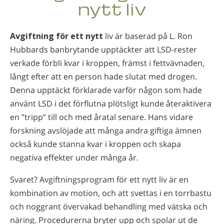
nytt liv
Norsk
Portuguès
Avgiftning för ett nytt
liv är baserad på L. Ron
Ryska
Hubbards banbrytande upptäckter att LSD-rester
Svenska
verkade förbli kvar i kroppen, främst i fettvävnaden,
långt efter att en person hade slutat med drogen.
Kinesiska
Denna upptäckt förklarade varför någon som hade
Arabiska
använt LSD i det förflutna plötsligt kunde återaktivera
Nepali
en ”tripp” till och med åratal senare. Hans vidare
forskning avslöjade att många andra giftiga ämnen
Ukrainska
också kunde stanna kvar i kroppen och skapa
Kroatiska
negativa effekter under många år.
Tjeckiska
Svaret? Avgiftningsprogram för ett nytt liv är en
Alla regioner/språk
kombination av motion, och att svettas i en torrbastu
och noggrant övervakad behandling med vätska och
näring. Procedurerna bryter upp och spolar ut de