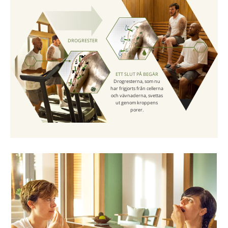
DROGRESTER
ETT SLUT PÅ BEGÄR
Drogresterna, som nu
har frigjorts från cellerna
och vävnaderna, svettas
ut genom kroppens
porer.