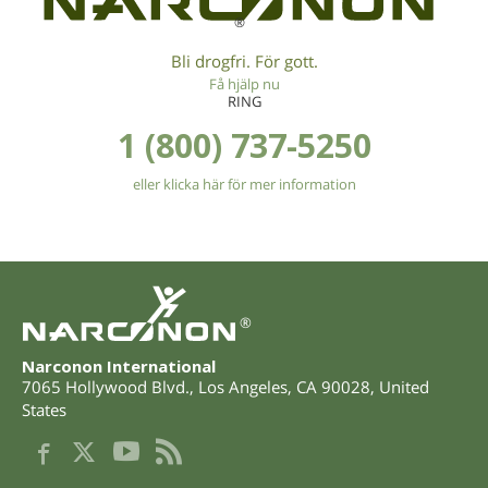
®
Bli drogfri. För gott.
Få hjälp nu
RING
1 (800) 737-5250
eller klicka här för mer information
®
Narconon International
7065 Hollywood Blvd.
,
Los Angeles
,
CA
90028
,
United
States