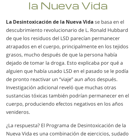
la Nueva Vida
Noruego
Portugués
La Desintoxicación de la Nueva Vida
se basa en el
Ruso
descubrimiento revolucionario de L. Ronald Hubbard
Sueco
de que los residuos del LSD parecían permanecer
atrapados en el cuerpo, principalmente en los tejidos
Chino
grasos, mucho después de que la persona había
Árabe
dejado de tomar la droga. Esto explicaba por qué a
Nepalí
alguien que había usado LSD en el pasado se le podía
de pronto reactivar un “viaje” aun años después.
Ucraniano
Investigación adicional reveló que muchas otras
Croata
sustancias tóxicas también podrían permanecer en el
Turco
cuerpo, produciendo efectos negativos en los años
venideros.
Todas las Regiones/Idiomas
¿La respuesta? El Programa de Desintoxicación de la
Nueva Vida es una combinación de ejercicios, sudado