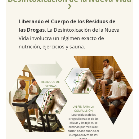
Liberando el Cuerpo de los Residuos de
las Drogas.
La Desintoxicación de la Nueva
Vida involucra un régimen exacto de
nutrición, ejercicios y sauna.
RESIDUOS DE
DROGAS
UN FIN PARA LA
COMPULSIÓN
Los residuos de las
drogas liberados de las
células y los tejidos, se
eliminan por medio del
sudor, abandonando el
cuerpo a través de los
poros.