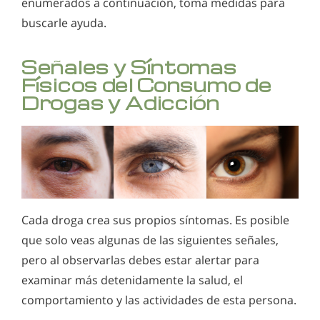
enumerados a continuación, toma medidas para
buscarle ayuda.
Información sobre el consumo de heroína?
Comprendiendo los peligros del abuso de los
Señales y Síntomas
inhalantes
Físicos del Consumo de
Drogas y Adicción
Información acerca del kratom
La metadona y la adicción a la metadona
Signos y síntomas del abuso de morfina
Información sobre la droga PCP
Información de drogas preguntas frecuentes
Cada droga crea sus propios síntomas. Es posible
que solo veas algunas de las siguientes señales,
Sedantes - Signos y síntomas del uso de sedantes
pero al observarlas debes estar alertar para
Abuso de Suboxone
examinar más detenidamente la salud, el
Xanax, adicción y efectos secundarios
comportamiento y las actividades de esta persona.