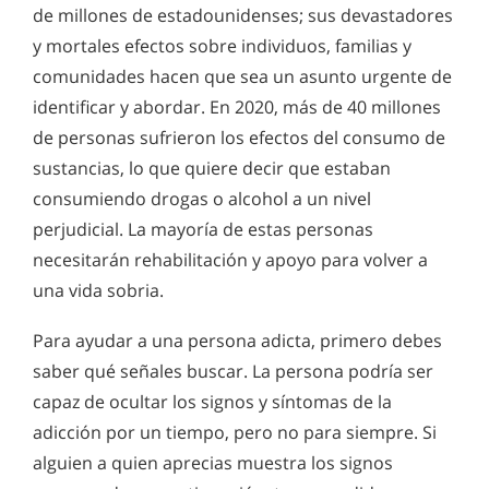
Señales y síntomas de la adicción
de millones de estadounidenses; sus devastadores
muy antiguo. El alcohol ha sido parte de nuestra cultura
Señales y síntomas del uso y abuso de los opioides
Para ayudar a una persona que lucha contra la adicción, sus
desde su inicio, con bebidas fermentadas provenientes de
y mortales efectos sobre individuos, familias y
familiares y amigos deben ser capaces de identificar los
casi todas las frutas, vegetales, y granos existentes. Es fácil
Signos y síntomas de adicción a las drogas de club
signos de su problema. Una vez que estos signos son
comunidades hacen que sea un asunto urgente de
asumir que la tendencia de escapar de la realidad en vez de
identificados, una rehabilitación eficaz es el siguiente paso
confrontar y resolver los problemas es parte de la condición
Hallucinogens and Psychedelics Abuse Treatment
identificar y abordar. En 2020, más de 40 millones
para salvar a la persona de un daño mayor o incluso la
humana.
muerte.
de personas sufrieron los efectos del consumo de
¿Qué es "policonsumo de drogas"?
sustancias, lo que quiere decir que estaban
Signos y síntomas de adicción al alcohol
consumiendo drogas o alcohol a un nivel
perjudicial. La mayoría de estas personas
¿Qué son las anfetaminas?
necesitarán rehabilitación y apoyo para volver a
Benzodiazepinas, lo que debemos saber acerca de
una vida sobria.
ellas
Para ayudar a una persona adicta, primero debes
Abuso de las drogas sintéticas
saber qué señales buscar. La persona podría ser
Qué hacer con el uso indebido de estimulantes
capaz de ocultar los signos y síntomas de la
adicción por un tiempo, pero no para siempre. Si
Información sobre el abuso de éxtasis
alguien a quien aprecias muestra los signos
Información sobre el abuse de hachís