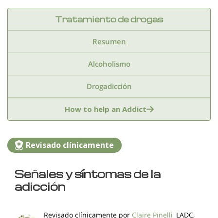
Tratamiento de drogas
Resumen
Alcoholismo
Drogadicción
Anfetaminas
Benzodiazepinas
Cocaina
How to help an Addict
Drogas de club
Drogas sinteticas
Revisado clínicamente
Estimulantes
Extasis
Fentanilo
Señales y síntomas de la
Hachis
Heroina
Inhalantes
Kratom
adicción
Marihuana
Medicamentos recetados
Revisado clínicamente por
Claire Pinelli
LADC,