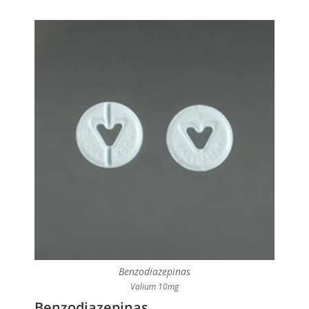
Benzodiazepinas
Valium 10mg
Benzodiazepinas