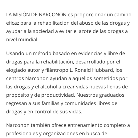
Noruego
LA MISIÓN DE NARCONON es proporcionar un camino
Portugués
eficaz para la rehabilitación del abuso de las drogas y
Ruso
ayudar a la sociedad a evitar el azote de las drogas a
Sueco
nivel mundial.
Chino
Usando un método basado en evidencias y libre de
Árabe
drogas para la rehabilitación, desarrollado por el
elogiado autor y filántropo L. Ronald Hubbard, los
Nepalí
centros Narconon ayudan a aquellos sometidos por
Ucraniano
las drogas y el alcohol a crear vidas nuevas llenas de
Croata
propósito y de productividad. Nuestros graduados
regresan a sus familias y comunidades libres de
Turco
drogas y en control de sus vidas.
Todas las Regiones/Idiomas
Narconon también ofrece entrenamiento completo a
profesionales y organizaciones en busca de