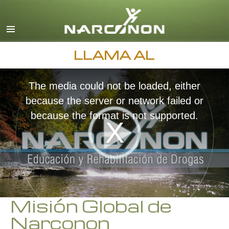
Inglés
Danés
Alemán
LLAMA AL
Griego
The media could not be loaded, either
Español
because the server or network failed or
Francés
because the format is not supported.
Hebreo
Húngaro
Italiano
Japonés
Macedonio
Misión Global de
Narconon
Holandés