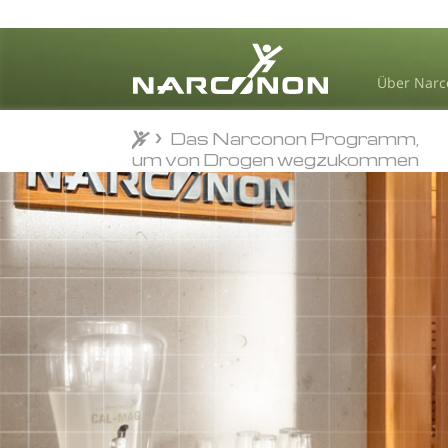
Über Nar
Das Narconon Programm,
Das Narconon Programm,
⨯
um von Drogen wegzukommen
um von Drogen wegzukommen