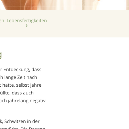
Niederländisch
Norwegisch
en
Lebens­fertigkeiten
Portugiesisch
Russisch
Schwedisch
g
Chinesisch
Arabisch
er Entdeckung, dass
Nepali
h lange Zeit nach
Ukrainisch
hatte, selbst Jahre
üllte, dass auch
Kroatisch
och jahrelang negativ
Türkisch
Alle Regionen/Sprachen
, Schwitzen in der
s­zufuhr. Die Drogen-