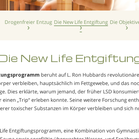
Drogenfreier Entzug
Die New Life Entgiftung
Die Objektiv
Die New Life Entgiftun
iftungsprogramm
beruht auf L. Ron Hubbards revolutionär
per verbleiben, hauptsächlich im Fettgewebe, und das noc
 Dies erklärte, warum jemand, der früher LSD konsumiert 
r einen „Trip“ erleben konnte. Seine weitere Forschung enth
erer toxischer Substanzen im Körper verbleiben und sich n
Life Entgiftungsprogramm, eine Kom­bination von Gymnastik
 Sauna sowie sorgfältig überwachter Wasser- und Ernährung