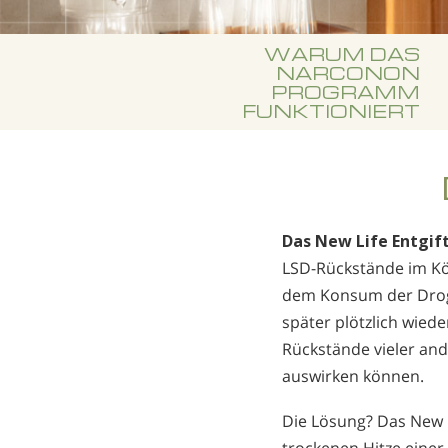
WARUM DAS
NARCONON
PROGRAMM
FUNKTIONIERT
Das New Life Entg
LSD-Rückstände im Kör
dem Konsum der Droge.
später plötzlich wiede
Rückstände vieler and
auswirken können.
Die Lösung? Das New 
trockenen Hitze einer