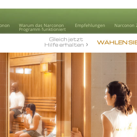
conon
Warum das Narconon
Empfehlungen
Narconon 
Programm funktioniert
Gleich jetzt
WÄHLEN SI
Hilfe erhalten