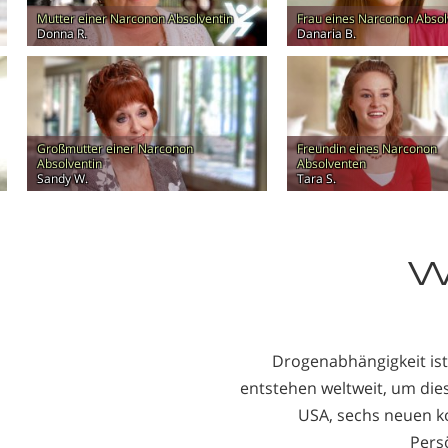
Mutter einer Narconon Absolventin
Frau eines Narconon Abso
Donna R.
Danaria B.
Großmutter einer Narconon
Freundin eines Narconon
Absolventin
Absolventen
Sandy W.
Tara S.
W
Drogenabhängigkeit ist
entstehen weltweit, um die
USA, sechs neuen ko
Pers