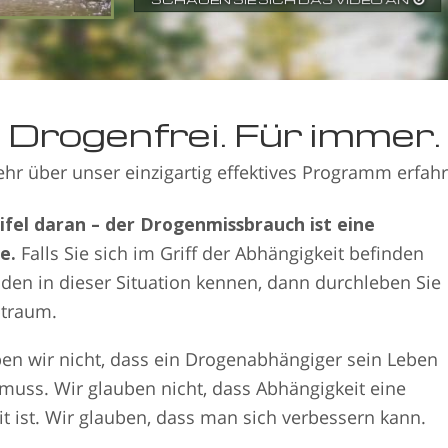
brachten, Drogen zu nehme
funktioniert.
wieder her.
Grund, warum Narconon funktio
Drogenfrei. Für immer.
hr über unser einzigartig effektives Programm erfah
ifel daran – der Drogenmissbrauch ist eine
e.
Falls Sie sich im Griff der Abhängigkeit befinden
nden in dieser Situation kennen, dann durchleben Sie
btraum.
en wir nicht, dass ein Drogenabhängiger sein Leben
muss. Wir glauben nicht, dass Abhängigkeit eine
t ist. Wir glauben, dass man sich verbessern kann.