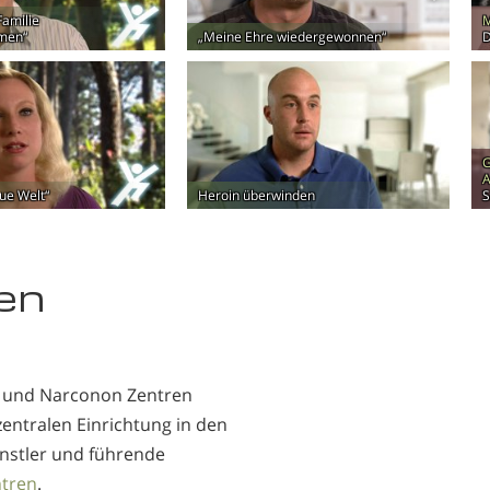
Familie
M
men“
„Meine Ehre wiedergewonnen“
D
G
A
eue Welt“
Heroin überwinden
S
en
t, und Narconon Zentren
entralen Einrichtung in den
ünstler und führende
ntren
.