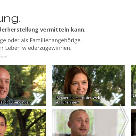
ung.
derherstellung vermitteln kann.
ge oder als Familienangehörige.
 ihr Leben wiederzugewinnen.
ieden.
„Bin bereit, es mit der Welt
lsucht überwinden
aufzunehmen“
J