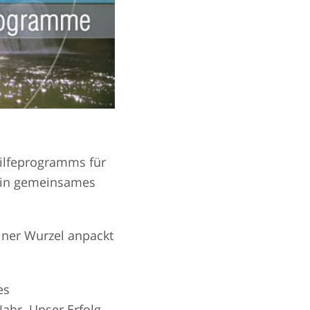
ilfeprogramms für
 ein gemeinsames
iner Wurzel anpackt
es
ahr. Unser Erfolg