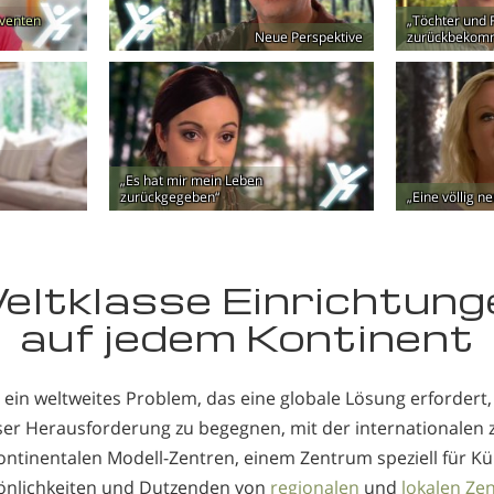
lventen
„Töchter und 
Neue Perspektive
zurückbekom
„Es hat mir mein Leben
zurückgegeben“
„Eine völlig n
eltklasse Einrichtung
auf jedem Kontinent
 ein weltweites Problem, das eine globale Lösung erforder
ser Herausforderung zu begegnen, mit der internationalen z
ntinentalen Modell-Zentren, einem Zentrum speziell für K
önlichkeiten und Dutzenden von
regionalen
und
lokalen Ze