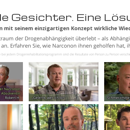
le Gesichter. Eine Lös
n mit seinem einzigartigen Konzept wirkliche Wie
aum der Drogenabhängigkeit überlebt – als Abhängi
t an. Erfahren Sie, wie Narconon ihnen geholfen hat,
 bei jedem Drogenrehabilitationsprogramm sind die Resultate von Person zu Person versch
er Narconon
Absolventin
Robert H.
„Gelernt, wer ich bin“
Schmerzmitte