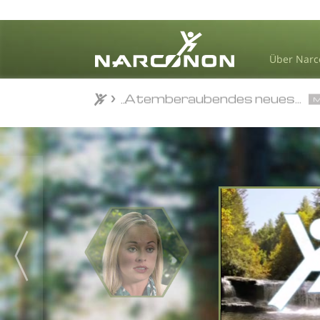
50 Jahre Leben retten ...
MEH
20 Nationen • Globaler Erfolg 
Über Nar
50 Jahre Leben retten ...
MEH
Narconon Lateinamerika...
M
Atemberaubendes neues...
M
⨯
„Nar
S
Linda S.
Narconon b