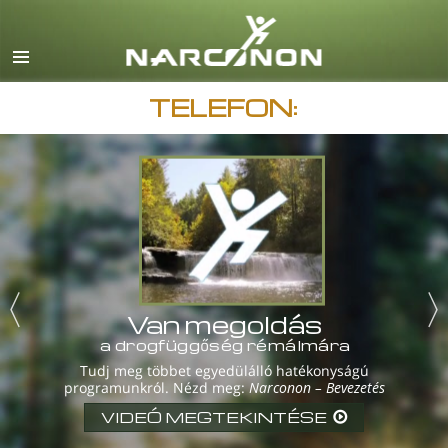
English
Dansk
Deutsch
TELEFON:
görög
español
francia
héber
magyar
olasz
Van megoldás
a drogfüggőség rémálmára
japán
Tudj meg többet egyedülálló hatékonyságú
programunkról. Nézd meg:
Narconon – Bevezetés
macedón
VIDEÓ MEGTEKINTÉSE
Nederlands