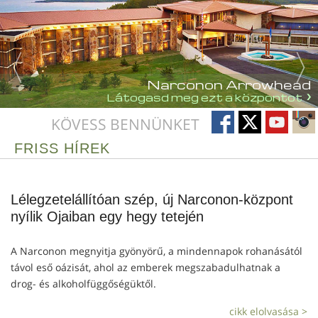
Narconon Arrowhead
Látogasd meg ezt a központot
KÖVESS BENNÜNKET
FRISS HÍREK
Lélegzetelállítóan szép, új Narconon-központ
nyílik Ojaiban egy hegy tetején
A Narconon megnyitja gyönyörű, a mindennapok rohanásától
távol eső oázisát, ahol az emberek megszabadulhatnak a
drog- és alkoholfüggőségüktől.
cikk elolvasása >