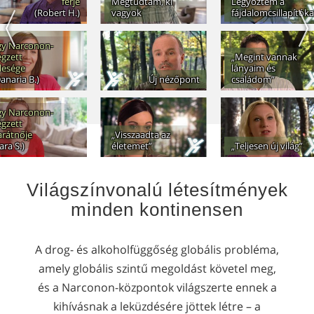
férje
Megtudtam, ki
Legyőztem a
(Robert H.)
vagyok
fájdalomcsillapítóka
gy Narconon-
égzett
„Megint vannak
lesége
lányaim és
anaria B.)
Új nézőpont
családom”
gy Narconon-
égzett
arátnője
„Visszaadta az
ara S.)
életemet”
„Teljesen új világ”
Világszínvonalú létesítmények
minden kontinensen
A drog- és alkoholfüggőség globális probléma,
amely globális szintű megoldást követel meg,
és a Narconon-központok világszerte ennek a
kihívásnak a leküzdésére jöttek létre – a