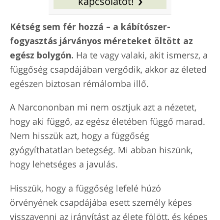
kapcsolatot!
Kétség sem fér hozzá – a kábítószer-
fogyasztás járványos méreteket öltött az
egész bolygón.
Ha te vagy valaki, akit ismersz, a
függőség csapdájában vergődik, akkor az életed
egészen biztosan rémálomba illő.
A Narcononban mi nem osztjuk azt a nézetet,
hogy aki függő, az egész életében függő marad.
Nem hisszük azt, hogy a függőség
gyógyíthatatlan betegség. Mi abban hiszünk,
hogy lehetséges a javulás.
Hisszük, hogy a függőség lefelé húzó
örvényének csapdájába esett személy képes
visszavenni az irányítást az élete fölött, és képes