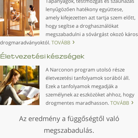
Tápanyagok, testmozgás és szaunázás
lenyűgözően hatékony együttese,
amely kifejezetten azt tartja szem előtt,
hogy segítse a droghasználókat
megszabadulni a sóvárgást okozó káros
drogmaradványoktól.
TOVÁBB
Életvezetési készségek
A Narconon program utolsó része
életvezetési tanfolyamok sorából áll.
Ezek a tanfolyamok megadják a
személynek az eszközöket ahhoz, hogy
drogmentes maradhasson.
TOVÁBB
Az eredmény a függőségtől való
megszabadulás.