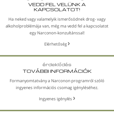
VEDD FEL VELÜNK A
KAPCSOLATOT!
Ha neked vagy valamelyik ismerősödnek drog- vagy
alkohol­problémája van, még ma vedd fel a kapcsolatot
egy Narconon-konzultánssal!
Elérhetőség
érdeklődés
TOVÁBBI INFORMÁCIÓK
Formanyomtatvány a Narconon programról szóló
ingyenes információs csomag igényléséhez.
Ingyenes igénylés