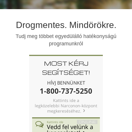
norvég
Português
Drogmentes. Mindörökre.
orosz
svéd
Tudj meg többet egyedülálló hatékonyságú
programunkról
kínai
arab
MOST KÉRJ
nepáli
SEGÍTSÉGET!
ukrán
HÍVJ BENNÜNKET
horvát
1-800-737-5250
török
Kattints ide a
legközelebbi Narconon-központ
Minden terület/nyelv
megkereséséhez.
ON LINE
Kattints ide
Vedd fel velünk a