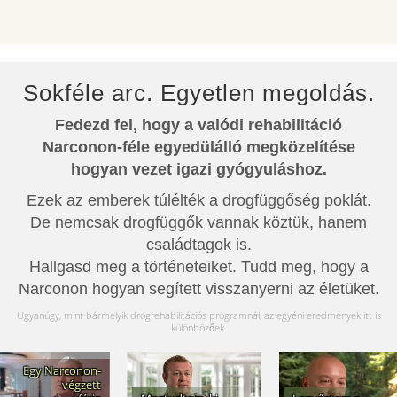
Sokféle arc. Egyetlen megoldás.
Fedezd fel, hogy a valódi rehabilitáció
Narconon-féle egyedülálló megközelítése
hogyan vezet igazi gyógyuláshoz.
Ezek az emberek túlélték a drogfüggőség poklát.
De nemcsak drogfüggők vannak köztük, hanem
családtagok is.
Hallgasd meg a történeteiket. Tudd meg, hogy a
Narconon hogyan segített visszanyerni az életüket.
Ugyanúgy, mint bármelyik drogrehabilitációs programnál, az egyéni eredmények itt is
különbözőek.
Egy Narconon-
végzett