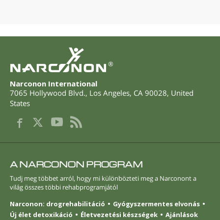
®
Narconon International
7065 Hollywood Blvd.
,
Los Angeles
,
CA
90028
,
United
States
A NARCONON PROGRAM
Tudj meg többet arról, hogy mi különbözteti meg a Narconont a
világ összes többi rehabprogramjától
Narconon: drogrehabilitáció
Gyógyszermentes elvonás
Új élet detoxikáció
Életvezetési készségek
Ajánlások