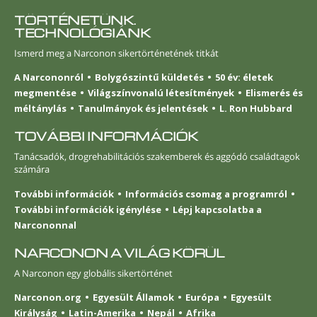
TÖRTÉNETÜNK.
TECHNOLÓGIÁNK
Ismerd meg a Narconon sikertörténetének titkát
A Narcononról
Bolygószintű küldetés
50 év: életek
megmentése
Világszínvonalú létesítmények
Elismerés és
méltánylás
Tanulmányok és jelentések
L. Ron Hubbard
TOVÁBBI INFORMÁCIÓK
Tanácsadók, drogrehabilitációs szakemberek és aggódó családtagok
számára
További információk
Információs csomag a programról
További információk igénylése
Lépj kapcsolatba a
Narcononnal
NARCONON A VILÁG KÖRÜL
A Narconon egy globális sikertörténet
Narconon.org
Egyesült Államok
Európa
Egyesült
Királyság
Latin-Amerika
Nepál
Afrika