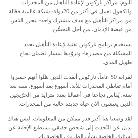
اليوم، مراكز ناركونن لإعادة التأهيل من المخدرات
والكحول تعمل في أكثر من 20دولة- شبكة عالمية فعّالة
من مراكز التأهيل مع هدف مشترَك واحد- لتحرر الناس
من قبضة الإدمان. من أجل التحسُّن.
يستخدم برنامج ناركونن تقنية لإعادة التأهيل تحدد
المشكلة من مصدرها- وتزوّدها بمسار لضمان نجاح
طويل المدى.
لقرابة 50 عاماً، ناركونن أنقذت الذين ظنّوا أنهم خسروا
أمام تعاطي المخدرات للأبد. أسبوع بعد أسبوع. سنة بعد
سنة. يُقاس نجاحنا في أعمالنا بعدد متزايد من الخرّيجين
الذين يعيشون الآن حياة جديدة خالية من المخدرات.
لقد وضعنا هنا أكبر قدر ممكن من المعلومات. ليس هناك
بديل عن التّحدث إلى شخص حقيقي يستطيع الإجابة عن
أسئلتك الخاصة بشأن الظروف الخاصة بك.