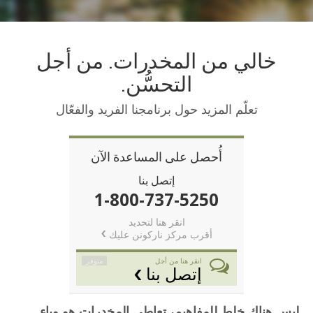
Norsk
Portuguès
خالي من المخدرات. من أجل
Русский (Russian)
التحسُّن.
Svenska
تعلّم المزيد حول برنامجنا الفريد والفعّال
繁體中文 (Chinese)
Arabic
أُحصل على المساعدة الآن
Nepali
إتصل بنا
Ukrainian
1-800-737-5250
Czech
انقر هنا لتحديد
أقرب مركز ناركونن عليك
Turkish
جميع المناطق / اللغات
متوفر
انقر هنا من أجل
إتصل بنا
ليس هناك خلط للمفاهيم، تعاطي المخدرات هو وباء