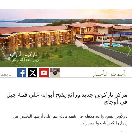
ناركونن أروهيد
زيارة هذا المركز
أحدث الأخبار
تابعنا
مركز ناركونن جديد ورائع يفتح أبوابه على قمة جبل
في أوجاي
ناركونن يفتتح واحة مذهلة في بقعة هادئة يتم على أرضها التخلص من
إدمان الكحوليات والمخدرات.