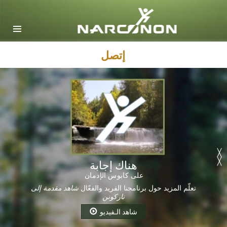
English
Dansk
Deutsch
إتصل
Ελληνικά (Greek)
Español
Français
Hebrew
Magyar
Italiano
هناك إجابة
على كابوس الإدمان
日本語 (Japanese)
تعلّم المزيد حول برنامجنا الفريد والفعّال
شاهد مقدمة إلى
ناركونن
Macedonian
شاهد الـفيديو
Nederlands