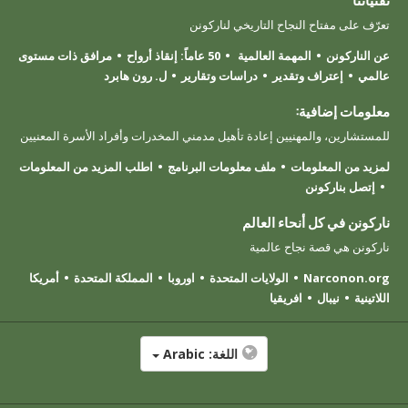
تعرّف على مفتاح النجاح التاريخي لناركونن
عن الناركونن
المهمة العالمية
50 عاماً: إنقاذ أرواح
مرافق ذات مستوى
عالمي
إعتراف وتقدير
دراسات وتقارير
ل. رون هابرد
معلومات إضافية:
للمستشارين، والمهنيين إعادة تأهيل مدمني المخدرات وأفراد الأسرة المعنيين
لمزيد من المعلومات
ملف معلومات البرنامج
اطلب المزيد من المعلومات
إتصل بناركونن
ناركونن في كل أنحاء العالم
ناركونن هي قصة نجاح عالمية
Narconon.org
الولايات المتحدة
اوروبا
المملكة المتحدة
أمريكا
اللاتينية
نيبال
افريقيا
اللغة:
Arabic