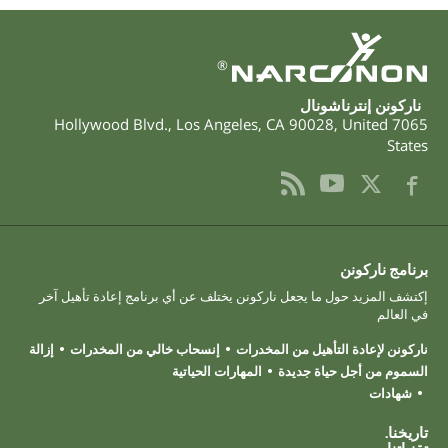
®
ناركونن إنترناشونال
,
Los Angeles
,
CA
90028
,
United
7065 Hollywood Blvd.
States
برنامج ناركونن
إكتشف المزيد حول ما يجعل ناركونن يختلف عن أي برنامج إعادة تأهيل آخر
في العالم
ناركونن لإعادة التأهيل من المخدرات
إنسحاب خالي من المخدرات
إزالة
السموم من أجل حياة جديدة
المهارات الحياتية
شهادات
تاريخنا.
تقنياتنا