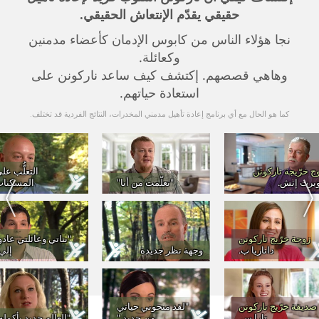
حقيقي يقدّم الإنتعاش الحقيقي.
نجا هؤلاء الناس من كابوس الإدمان كأعضاء مدمنين
وكعائلة.
وهاهي قصصهم. إكتشف كيف ساعد ناركونن على
استعادة حياتهم.
كما هو الحال مع أي برنامج إعادة تأهيل مدمني المخدرات، النتائج الفردية قد تختلف.
ج خرّيجة ناركونن
التغلُّب عل
برت إتش.
"تعلّمت من أنا"
المسكنا
زوجة خرّيج ناركونن
"بناتي وعائلتي عادو
داناريا ب.
وجهة نظر جديدة
إلي
صديقة خرّيج ناركونن
"لقد منحوني حياتي
تارا س.
من جديد."
"العالم جديد بأكمله