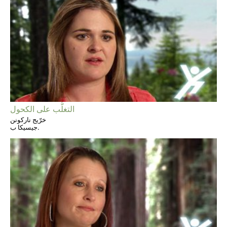
التغلُّب على الكحول
خرّيج ناركونن
جيسيكا ب.