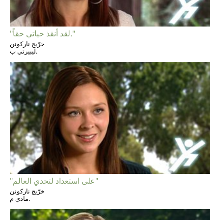
"لقد أنقذ حياتي حقاً."
خرّيج ناركونن
ليبيرتي ب.
"على استعداد لتحدي العالم"
خرّيج ناركونن
مادي م.