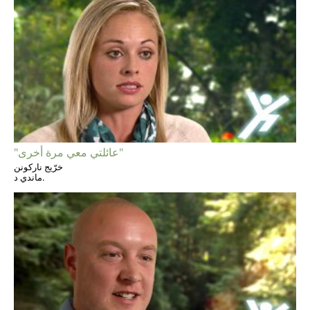
"عائلتي معي مرة أخرى"
خرّيج ناركونن
ماندي د.