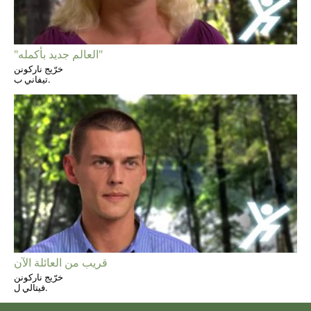
"العالم جديد بأكمله"
خرّيج ناركونن
تيفاني ب.
قريب من العائلة الآن
خرّيج ناركونن
فيتالي ل.