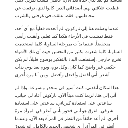
أساساً، لم يعد لدي حياة بعد الآن، عائلتي ليست بقربي لأنني
قطعت علاقتي بهم. أصدقائي الذين كانوا لدي، توقفت عن
مخاطبتهم. فقط علقت في غرفتي والشرب.
عندما وصلت هنا إلى ناركونن، لم أتحدث فعلياً مع أي أحد،
فقط تمشيت في الأرجاء هكذا كما تعلم، وأبقيت رأسي
منخفضاً. عندما بدأت بمرحلة الساونا، كلما استخدمت
الساونا، كلما شعرت بكثير من التحسن حيث أن تلك الأشياء
تخرج خارجي. إستطعت البدء بالتفكير بوضوح قليلاً، لم يكن
حكمي غير واضح كما كان. وكل يوم، ويوم بعد يوم، بدأت
أشعر بأني أفضل وأفضل وأفضل، ومن أنا مرة أُخرى.
هذا المكان أنقذني. كنت أسير في منحدر وبسرعة. وإذا لم
آتي إلى هنا، لربما كنت ميتاً الآن. ناركونن أعاد لي حياتي.
ساعدَني على استعادة كبريائي، ساعدَني على استعادة
شرفي. الفرق هو أنني فخور بأنني أنظر في المرآة مرةً
أخرى. لم أعد خائفاً من النظر في المرآة بعد الآن. وعندما
أنظر في المرآة، أرى شخصي الجديد بالكامل. إنه شعورٌ