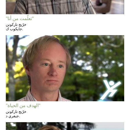
"تعلّمت من أنا"
خرّيج ناركونن
جايكوب ك.
"الهدف من الحياة"
خرّيج ناركونن
جيفري د.