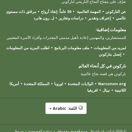
تعرّف على مفتاح النجاح التاريخي لناركونن
عن الناركونن
المهمة العالمية
50 عاماً: إنقاذ أرواح
مرافق ذات مستوى
عالمي
إعتراف وتقدير
دراسات وتقارير
ل. رون هابرد
معلومات إضافية:
للمستشارين، والمهنيين إعادة تأهيل مدمني المخدرات وأفراد الأسرة المعنيين
لمزيد من المعلومات
ملف معلومات البرنامج
اطلب المزيد من المعلومات
إتصل بناركونن
ناركونن في كل أنحاء العالم
ناركونن هي قصة نجاح عالمية
Narconon.org
الولايات المتحدة
اوروبا
المملكة المتحدة
أمريكا
اللاتينية
نيبال
افريقيا
اللغة:
Arabic
© 2026
ناركونن إنترناشونال
. جميع الحقوق محفوظة.
•
سياسة الخصوصية
•
شروط