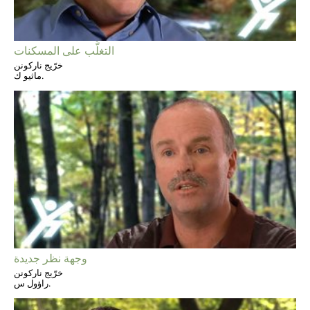
التغلُّب على المسكنات
خرّيج ناركونن
ماثيو ك.
وجهة نظر جديدة
خرّيج ناركونن
راؤول س.