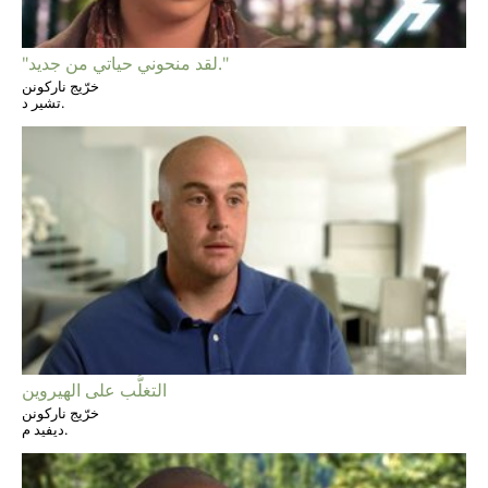
"لقد منحوني حياتي من جديد."
خرّيج ناركونن
تشير د.
التغلُّب على الهيروين
خرّيج ناركونن
ديفيد م.