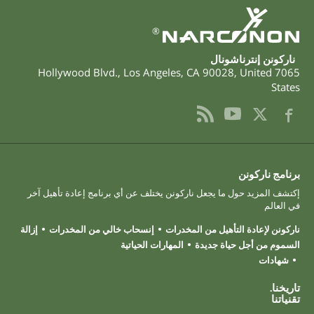
®
ناركونن إنترناشونال
,
Los Angeles
,
CA
90028
,
United
7065 Hollywood Blvd.
States
برنامج ناركونن
إكتشف المزيد حول ما يجعل ناركونن يختلف عن أي برنامج إعادة تأهيل آخر
في العالم
ناركونن لإعادة التأهيل من المخدرات
إنسحاب خالي من المخدرات
إزالة
السموم من أجل حياة جديدة
المهارات الحياتية
شهادات
تاريخنا.
تقنياتنا