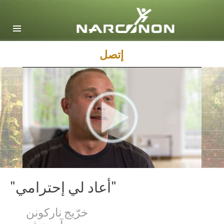
English
Dansk
Deutsch
إتصل
Ελληνικά (Greek)
Español
Français
Hebrew
Magyar
Italiano
日本語 (Japanese)
"أعاد لي إحترامي"
Macedonian
خرّيج ناركونن
Nederlands
آرون ف.