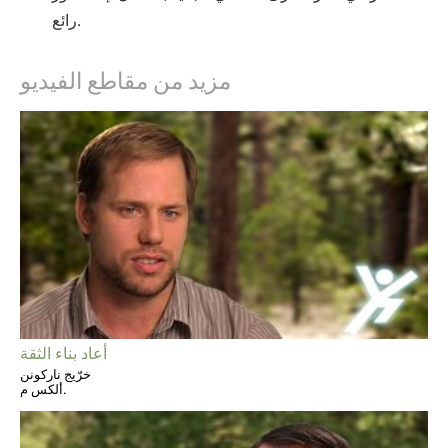
رائع.
مزيد من مقاطع الفيديو
أعاد بناء الثقة
خرّيج ناركونن
ألكس م.