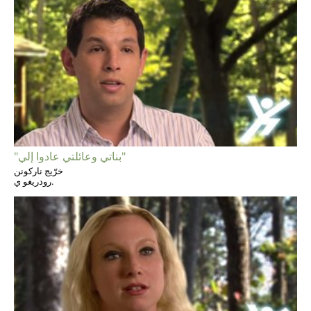
"بناتي وعائلتي عادوا إلي"
خرّيج ناركونن
رودريغو ي.