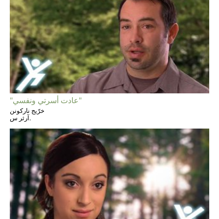
"عادت أسرتي ونفسي"
خرّيج ناركونن
آرثر س.