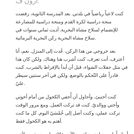
Norsk
كنت لاعباً رياضياً في بلدتي. بعد المدرسة الثانوية، رفضت
Portuguès
منحة دراسية لكرة القدم ومنحة دراسية للمصارعة
Русский (Russian)
للإنضمام لسلاح مشاة البحرية. أديت ثماني سنوات في
Svenska
سلاح مشاة البحرية ركن البحرية البرمائية.
繁體中文 (Chinese)
بعد خروجي من هذا الركن، عُدت إلى المنزل. نعم، أنا
Arabic
أعترف، أنت تعرف، كنت أشرب هنا وهناك. ولكن كان هذا
في مثل حفلات الشواء، قبل أن أبدأ بالإفراط بالشرب، كنت
Nepali
قادراً على التّحكم بالوضع. ولكن في آخر سنتين سيطر
Ukrainian
عليّ.
Czech
كنت أختبئ، وأحاول أن أُخفي الكحول من أمام أخوتي
Turkish
وأختي ووالديّ. كنت قد تركت العمل. ومع مرور الوقت
جميع المناطق / اللغات
تركت عملي، وكنت أصل إلى خُمْسَيّ اليوم. كل ما كنت
أهتم به هو الكحول فقط.