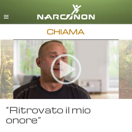
inglese
danese
tedesco
CHIAMA
greco
spagnolo
francese
ebraico
ungherese
italiano
giapponese
“Ritrovato il mio
macedone
onore”
olandese