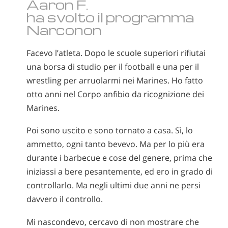
Aaron F.
norvegese
ha svolto il programma
portoghese
Narconon
russo
Facevo l’atleta. Dopo le scuole superiori rifiutai
svedese
una borsa di studio per il football e una per il
cinese
wrestling per arruolarmi nei Marines. Ho fatto
otto anni nel Corpo anfibio da ricognizione dei
arabo
Marines.
nepalese
Poi sono uscito e sono tornato a casa. Sì, lo
ucraino
ammetto, ogni tanto bevevo. Ma per lo più era
croato
durante i barbecue e cose del genere, prima che
turco
iniziassi a bere pesantemente, ed ero in grado di
controllarlo. Ma negli ultimi due anni ne persi
Tutte le zone/lingue
davvero il controllo.
Mi nascondevo, cercavo di non mostrare che