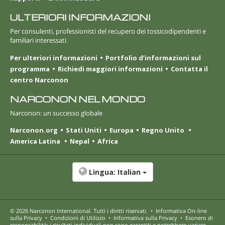
ULTERIORI INFORMAZIONI
Per consulenti, professionisti del recupero dei tossicodipendenti e
familiari interessati.
Per ulteriori informazioni
Portfolio d’informazioni sul
programma
Richiedi maggiori informazioni
Contatta il
centro Narconon
NARCONON NEL MONDO
Narconon: un successo globale
Narconon.org
Stati Uniti
Europa
Regno Unito
America Latina
Nepal
Africa
Lingua:
Italian
© 2026
Narconon International
. Tutti i diritti riservati.
•
Informativa On-line
sulla Privacy
•
Condizioni di Utilizzo
•
Informativa sulla Privacy
•
Esonero di
responsabilità: i risultati individuali non sono garantiti e potrebbero variare.