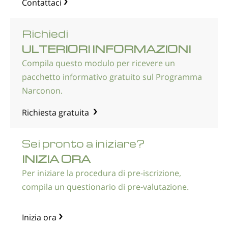
Contattaci
norvegese
portoghese
Richiedi
russo
ULTERIORI INFORMAZIONI
svedese
Compila questo modulo per ricevere un
pacchetto informativo gratuito sul Programma
cinese
Narconon.
arabo
Richiesta gratuita
nepalese
ucraino
Sei pronto a iniziare?
croato
INIZIA ORA
turco
Per iniziare la procedura di pre-iscrizione,
compila un questionario di pre-valutazione.
Tutte le zone/lingue
Inizia ora