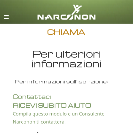
inglese
danese
tedesco
CHIAMA
greco
Per ulteriori
spagnolo
informazioni
francese
ebraico
Per informazioni sull’iscrizione:
ungherese
italiano
Contattaci
RICEVI SUBITO AIUTO
giapponese
Compila questo modulo e un Consulente
macedone
Narconon ti contatterà.
olandese