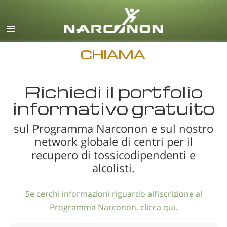
inglese
danese
tedesco
CHIAMA
greco
Richiedi il portfolio
spagnolo
informativo gratuito
francese
ebraico
sul Programma Narconon e sul nostro
network globale di centri per il
ungherese
recupero di tossicodipendenti e
italiano
alcolisti.
giapponese
Se cerchi informazioni riguardo all’iscrizione al
macedone
Programma Narconon, clicca qui.
olandese