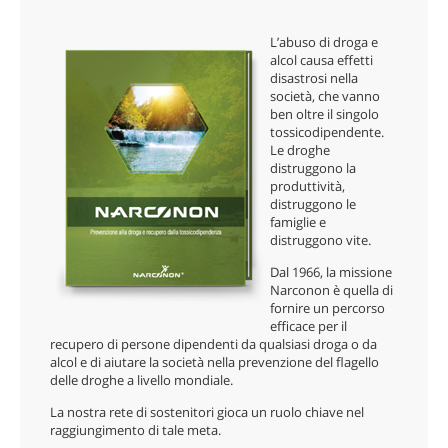
norvegese
L’abuso di droga e
portoghese
alcol causa effetti
disastrosi nella
russo
società, che vanno
ben oltre il singolo
svedese
tossicodipendente.
Le droghe
cinese
distruggono la
produttività,
arabo
distruggono le
famiglie e
nepalese
distruggono vite.
ucraino
Dal 1966, la missione
Narconon è quella di
croato
fornire un percorso
efficace per il
turco
recupero di persone dipendenti da qualsiasi droga o da
alcol e di aiutare la società nella prevenzione del flagello
Tutte le zone/lingue
delle droghe a livello mondiale.
La nostra rete di sostenitori gioca un ruolo chiave nel
raggiungimento di tale meta.