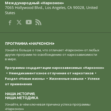
Международный «Нарконон»
7065 Hollywood Blvd.
,
Los Angeles
,
CA
90028
,
United
States
ПРОГРАММА «НАРКОНОН»
Узнайте больше о том, что отличает «Нарконон» от любых
других программ по освобождению от наркозависимости
в мире.
Программа соцадаптации наркозависимых «Нарконон»
Немедикаментозное отлучение от наркотиков
Раздел «Новая жизнь»
Жизненные навыки
Успехи
от применения
НАША ИСТОРИЯ.
НАША МЕТОДИКА
Узнайте, в чём ключевая причина успеха программы
«Нарконон»