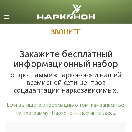
Английский
Датский
Немецкий
ЗВОНИТЕ
Греческий
Закажите бесплатный
Испанский
информационный набор
Французский
Иврит
о программе «Нарконон» и нашей
всемирной сети центров
Венгерский
соцадаптации наркозависимых.
Итальянский
Японский
Если вы ищете информацию о том, как записаться
на программу «Нарконон», нажмите здесь.
Македонский
Нидерландский