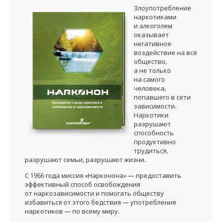
Норвежский
Злоупотребление
наркотиками
Португальский
и алкоголем
оказывает
Русский
негативное
воздействие на всё
Шведский
общество,
а не только
Китайский
на самого
человека,
Арабский
попавшего в сети
зависимости.
Непальский
Наркотики
разрушают
Украинский
способность
продуктивно
Хорватский
трудиться,
разрушают семьи, разрушают жизни.
Турецкий
С 1966 года миссия «Нарконона» — предоставить
Все регионы/языки
эффективный способ освобождения
от наркозависимости и помогать обществу
избавиться от этого бедствия — употребления
наркотиков — по всему миру.