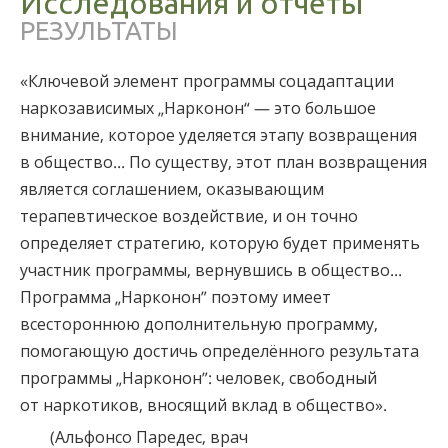
Исследования и отчёты
Норвежский
РЕЗУЛЬТАТЫ
Португальский
«Ключевой элемент программы соцадаптации
Русский
наркозависимых „Нарконон“ — это большое
Шведский
внимание, которое уделяется этапу возвращения
Китайский
в общество... По существу, этот план возвращения
является соглашением, оказывающим
Арабский
терапевтическое воздействие, и он точно
Непальский
определяет стратегию, которую будет применять
Украинский
участник программы, вернувшись в общество...
Программа „Нарконон” поэтому имеет
Хорватский
всестороннюю дополнительную программу,
Турецкий
помогающую достичь определённого результата
Все регионы/языки
программы „Нарконон”: человек, свободный
от наркотиков, вносящий вклад в общество».
(Альфонсо Паредес, врач