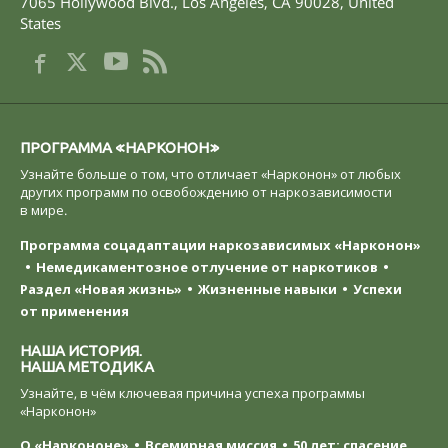
7065 Hollywood Blvd.
,
Los Angeles
,
CA
90028
,
United
States
ПРОГРАММА «НАРКОНОН»
Узнайте больше о том, что отличает «Нарконон» от любых
других программ по освобождению от наркозависимости
в мире.
Программа соцадаптации наркозависимых «Нарконон»
Немедикаментозное отлучение от наркотиков
Раздел «Новая жизнь»
Жизненные навыки
Успехи
от применения
НАША ИСТОРИЯ.
НАША МЕТОДИКА
Узнайте, в чём ключевая причина успеха программы
«Нарконон»
О «Наркононе»
Всемирная миссия
50 лет: спасение