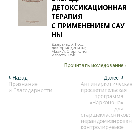
ДЕТОКСИКАЦИОННАЯ
ТЕРАПИЯ
С ПРИМЕНЕНИЕМ САУ​
НЫ
Джеральд Х. Росс,
доктор медицины;
Мари А. Стернквист,
магистр наук
Назад
Далее
Антинаркотическа
Признание
просветительская
и благодарности
программа
«Нарконона»
для
старшеклассников:
нерандомизирован
контролируемое