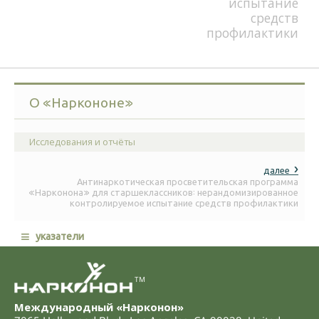
испытание
средств
профилактики
О «Наркононе»
Исследования и отчёты
далее
Антинаркотическая просветительская программа
«Нарконона» для старшеклассников: нерандомизированное
контролируемое испытание средств профилактики
≡
указатели
TM
Международный «Нарконон»