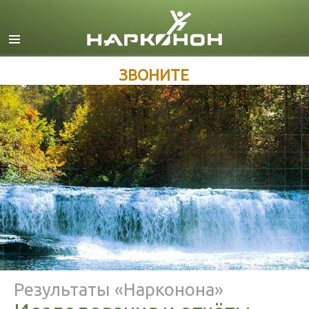
Английский
Датский
Немецкий
ЗВОНИТЕ
Греческий
Испанский
Французский
Иврит
Венгерский
Итальянский
Японский
Македонский
Результаты «Нарконона»
Нидерландский