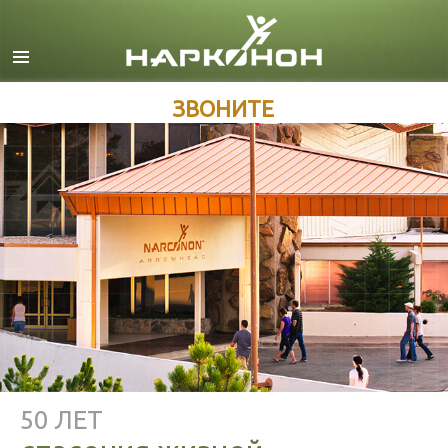
Английский
Датский
Немецкий
ЗВОНИТЕ
Греческий
Испанский
Французский
Иврит
Венгерский
Итальянский
Японский
Македонский
50 ЛЕТ
Нидерландский