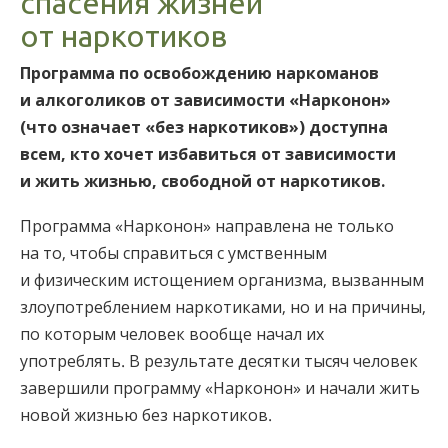
спасения жизней
Норвежский
от наркотиков
Португальский
Программа по освобождению наркоманов
Русский
и алкоголиков от зависимости «Нарконон»
Шведский
(что означает «без наркотиков») доступна
всем, кто хочет избавиться от зависимости
Китайский
и жить жизнью, свободной от наркотиков.
Арабский
Программа «Нарконон» направлена не только
Непальский
на то, чтобы справиться с умственным
Украинский
и физическим истощением организма, вызванным
Хорватский
злоупотреблением наркотиками, но и на причины,
по которым человек вообще начал их
Турецкий
употреблять. В результате десятки тысяч человек
Все регионы/языки
завершили программу «Нарконон» и начали жить
новой жизнью без наркотиков.