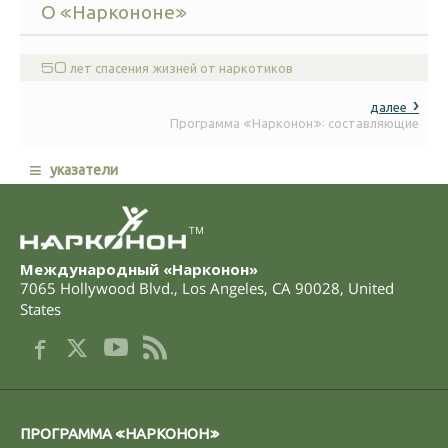
О «Наркононе»
50 лет спасения жизней от наркотиков
далее
Программа «Нарконон»: составляющие
≡
указатели
TM
Международный «Нарконон»
7065 Hollywood Blvd.
,
Los Angeles
,
CA
90028
,
United
States
ПРОГРАММА «НАРКОНОН»